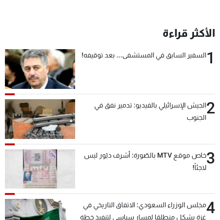
شاهد البرامج
الترددات
الأكثر قراءة
1
السفير السابق في المستشفى... بعد توقيفه!
عن MTV
وظائف
الإنـتـاج
تواصل معنا
لاعلاناتكم
شروط الإسـتخدام
سياسة الخصوصية
2
الجيش الإسرائيلي بالفيديو: تدمير نفق في
الجنوب
3
خاص موقع MTV بالصّورة: أشرف دبّور ليس
لاجئاً!
4
مجلس الوزراء السعودي: الاتفاق التاريخي في
غزة يشكل منطلقا لمسار سياسي لتنفيذ خطة