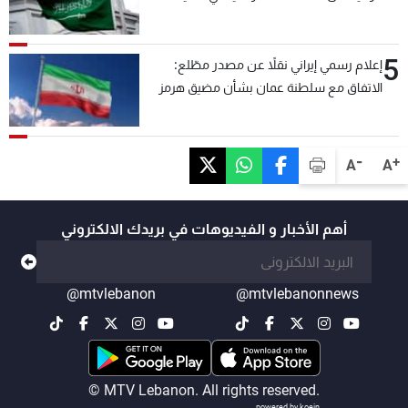
السلام
5
إعلام رسمي إيراني نقلاً عن مصدر مطّلع:
الاتفاق مع سلطنة عمان بشأن مضيق هرمز
سيتأجل ما دامت أميركا تهدد إيران
-
+
A
A
أهم الأخبار و الفيديوهات في بريدك الالكتروني
@mtvlebanon
@mtvlebanonnews
© MTV Lebanon. All rights reserved.
powered by koein