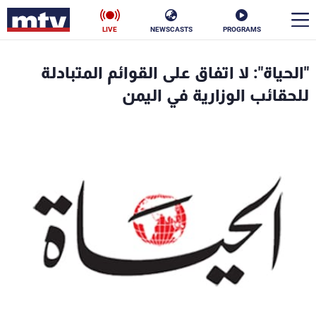
LIVE
NEWSCASTS
PROGRAMS
en
"الحياة": لا اتفاق على القوائم المتبادلة
الأخبار
للحقائب الوزارية في اليمن
سياسة
ناس
إقتصاد
فن
منوعات
رياضة
كأس العالم
البرامج
جدول البرامج