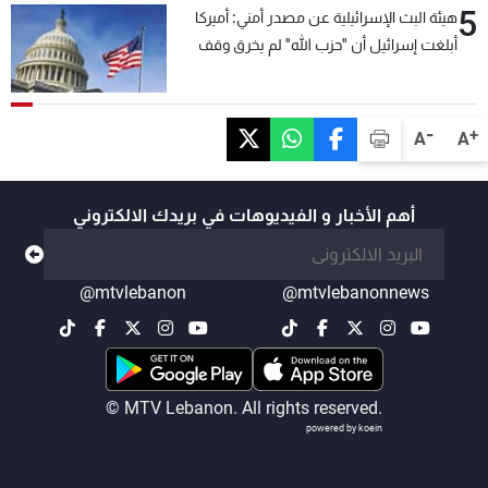
5
هيئة البث الإسرائيلية عن مصدر أمني: أميركا
أبلغت إسرائيل أن "حزب الله" لم يخرق وقف
إطلاق النار أمس في مجدل زون وطلبت منها
عدم التصعيد خشية أن يؤثر ذلك على مفاوضات
روما
-
+
A
A
أهم الأخبار و الفيديوهات في بريدك الالكتروني
@mtvlebanon
@mtvlebanonnews
© MTV Lebanon. All rights reserved.
powered by koein