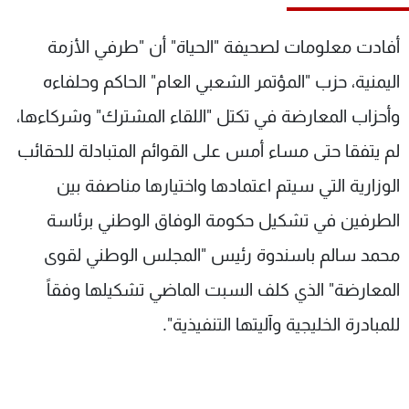
شاهد البرامج
الترددات
أفادت معلومات لصحيفة "الحياة" أن "طرفي الأزمة
اليمنية، حزب "المؤتمر الشعبي العام" الحاكم وحلفاءه
عن MTV
وظائف
وأحزاب المعارضة في تكتل "اللقاء المشترك" وشركاءها،
الإنـتـاج
تواصل معنا
لاعلاناتكم
شروط الإسـتخدام
لم يتفقا حتى مساء أمس على القوائم المتبادلة للحقائب
سياسة الخصوصية
الوزارية التي سيتم اعتمادها واختيارها مناصفة بين
الطرفين في تشكيل حكومة الوفاق الوطني برئاسة
محمد سالم باسندوة رئيس "المجلس الوطني لقوى
المعارضة" الذي كلف السبت الماضي تشكيلها وفقاً
للمبادرة الخليجية وآليتها التنفيذية".