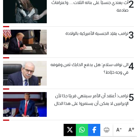
2
أبٌ يعتدي جنسيّاً على بناته الثلاث… واعترافاتٌ
صادمة
3
ترامب يقيّد الجنسية الأميركية بالولادة
4
الى نواف سلام: هل يدفع الحايك ثمن وقوفه
في وجه خيّاط؟
5
ترامب: أعتقد أن الأمر سينتهي قريبًا جدًا لأن
الإيرانيين لا يمكن أن يستمروا على هذا الحال
-
+
A
A