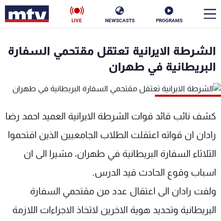
LIVE
NEWSCASTS
PROGRAMS
en
الشرطة الایرانیة تعتقل مقتحمي السفارة
الأخبار
البریطانیة في طهران
سياسة
ناس
إقتصاد
فن
كشف نائب قائد قوات الشرطة الايرانية العمید احمد رضا
رادان ان قواته اعتقلت الطلاب الجامعیین الذین اقتحموا
منوعات
رياضة
الثلاثاء السفارة البریطانیة في طهران، مشيرا الى ان
كأس العالم
اسباب وقوع الحادث قید الدرس.
ولفت رادان الی اعتقال عدد من مقتحمي السفارة
البرامج
البریطانیة وتحدید هویة الاخرین لاتخاذ الاجراءات اللازمة
جدول البرامج