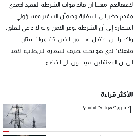
لاعتقالهم، معلنا ان قائد قوات الشرطة العمید احمدي
شاهد البرامج
الترددات
مقدم حضر الی السفارة وطمأن السفیر ومسؤولي
السفارة إلى أن الشرطة توفر الامن وانه لا داعي للقلق.
عن MTV
وظائف
واكد رادان اعتقال عدد من الذین اقتحموا "بستان
الإنـتـاج
تواصل معنا
لاعلاناتكم
شروط الإسـتخدام
قلهك" الذي هو تحت تصرف السفارة البریطانیة، لافتا
سياسة الخصوصية
الی ان المعتقلین سیحالون الی القضاء.
الأكثر قراءة
1
بشرى "كهربائية" للبنانيين!