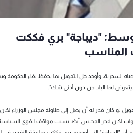
وسط: "ديباجة" بري فككت
ت المناسب
اه السحرية، وأوجد حل التمويل بما يحفظ بقاء الحكومة وي
سيتعرض لها البلد من دون أدنى شك".
مويل لو كان قدر له أن يصل إلى طاولة مجلس الوزراء لكان
واب لكان فجر المجلس أيضا بسبب مواقف القوى السياسية
غير أن "الديباجة" التي أوجدها بري فككت صاعقة التفجير في 