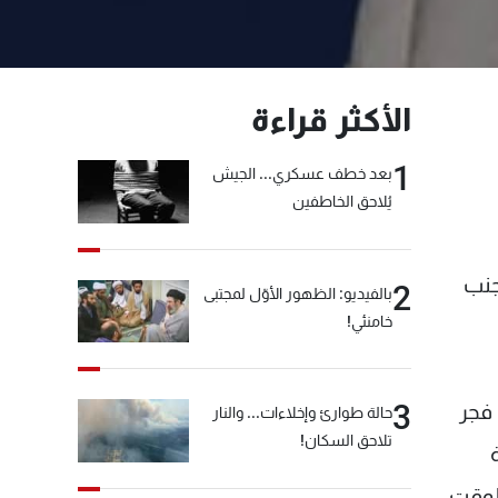
الأكثر قراءة
1
بعد خطف عسكري... الجيش
يُلاحق الخاطفين
جنب
2
بالفيديو: الظهور الأوّل لمجتبى
خامنئي!
3
 فجر
حالة طوارئ وإخلاءات... والنار
تلاحق السكان!
الوقت