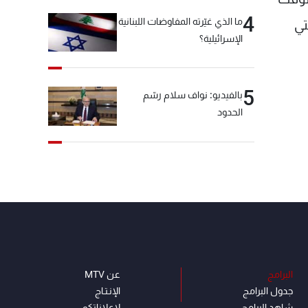
4
ما الذي غيّرته المفاوضات اللبنانية
لتي
الإسرائيلية؟
5
بالفيديو: نواف سلام رسّم
الحدود
البرامج
عن MTV
جدول البرامج
الإنـتـاج
شاهد البرامج
لاعلاناتكم