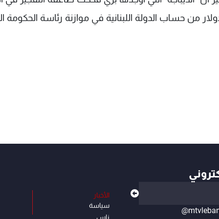
را إلى أنه "جرى اقتطاع 38 مليون دولار من حساب الدولة اللبنانية في موازنة رئاسة الحكومة ا
كتروني
الأخبار
سياسة
@mtvleba
ناس