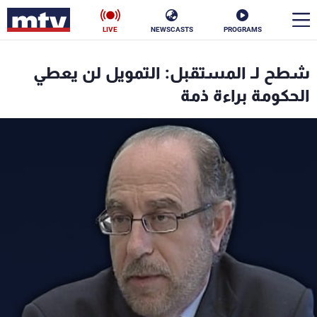
LIVE
NEWSCASTS
PROGRAMS
en
شطح لـ المستقبل: التمويل لن يعطي
الأخبار
الحكومة براءة ذمة
سياسة
ناس
إقتصاد
فن
منوعات
رياضة
كأس العالم
البرامج
جدول البرامج