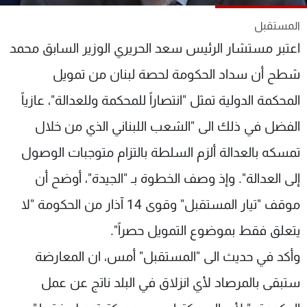
شاهد البرامج
المستقبل
الترددات
اعتبر مستشار الرئيس سعد الحريري الوزير السابق محمد
شطح أن سداد الحكومة لحصة لبنان من تمويل
عن MTV
وظائف
الإنـتـاج
تواصل معنا
المحكمة الدولية تمثل "انتصاراً للمحكمة وللعدالة"، عازياً
لاعلاناتكم
شروط الإسـتخدام
سياسة الخصوصية
الفضل في ذلك الى "الشعب اللبناني الذي من خلال
تمسكه بالعدالة ألزم السلطة بالتزام متوجبات الوصول
إلى العدالة". وإذ وصف الخطوة بـ "الجيدة"، أوضح أن
موقف "تيار المستقبل" وقوى 14 آذار من الحكومة "لا
يتعلق فقط بموضوع التمويل حصراً".
وأكد في حديث الى "المستقبل" أمس، ان المعارضة
ستبقى بالمرصاد لأي انزلاق في البلد ناتج عن عمل