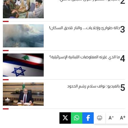
2
3
حالة طوارئ وإخلاءات... والنار تلاحق السكان!
4
ما الذي غيّرته المفاوضات اللبنانية الإسرائيلية؟
5
بالفيديو: نواف سلام رسّم الحدود
-
+
A
A