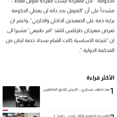
الحكومة، " لأن المعركة ليست معركة تمويل فقط"،
مشدداً على أن "التمويل بحد ذاته لن يعطي الحكومة
براءة ذمة على الصعيدين الداخلي والخارجي"، واعتبر ان
تعرض مهرجان طرابلس للنقد "امر طبيعي" مشيرا الى
ان "نتيجته الاساسية كانت القيام بسداد حصة لبنان من
المحكمة الدولية ".
الأكثر قراءة
1
بعد خطف عسكري... الجيش يُلاحق الخاطفين
بالفيديو: الظهور الأوّل لمجتبى خامنئي!