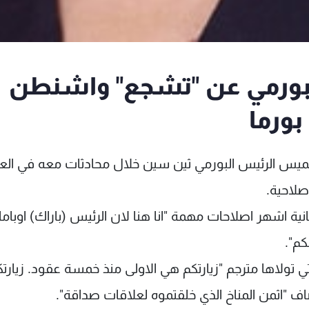
لبورمي عن "تشجع" واشنطن
بورما
 الخميس الرئيس البورمي ثين سين خلال محادثات معه في ال
صلاحية.
مانية اشهر اصلاحات مهمة "انا هنا لان الرئيس (باراك) اوباما 
كم".
ي تولاها مترجم "زيارتكم هي الاولى منذ خمسة عقود. زيارت
 "اثمن المناخ الذي خلقتموه لعلاقات صداقة".