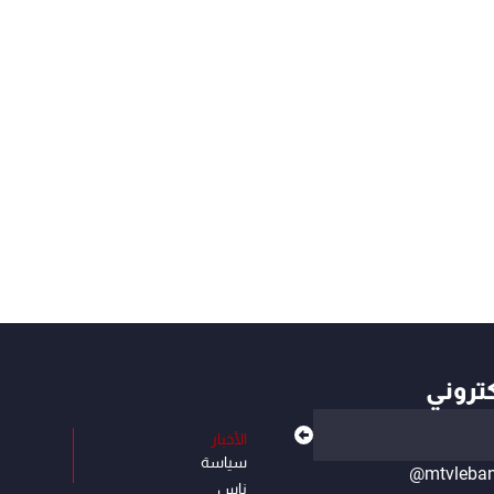
كتروني
الأخبار
سياسة
@mtvleba
ناس