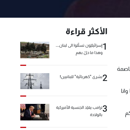
الأكثر قراءة
1
إسرائيليّون تسلّلوا الى لبنان...
وهذا ما حلّ بهم
عاصمة
2
بشرى "كهربائية" للبنانيين!
وانا
3
ترامب يقيّد الجنسية الأميركية
كم
بالولادة