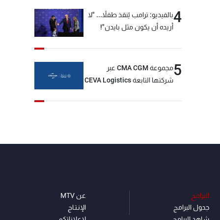
4
بالفيديو: ترامب يُنقذ طفلاً... "لا
أريده أن يكون مثل بايدن"!
5
مجموعة CMA CGM عبر
شركتها التابعة CEVA Logistics
تُنجز الاستحواذ على مجموعة
فتّال
البرامج
عن MTV
جدول البرامج
الإنـتـاج
شاهد البرامج
لاعلاناتكم