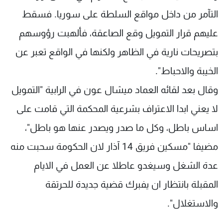
شاهد البرامج
التآمر من داخل مواقع السلطة على سوريا. فسقط
الترددات
عليهم قرار التمويل وقع الصاعقة، فألهبت رؤوسهم
بتصريحات نارية في الظاهر ولكنها في الواقع تعبر عن
عن MTV
وظائف
الإنـتـاج
تواصل معنا
الخيبة والاحباط".
لاعلاناتكم
شروط الإسـتخدام
سياسة الخصوصية
وقال بعد لقائه العماد ميشال عون في الرابية "التمويل
لا يعني ابدا الاعتراف بشرعية المحكمة التي قامت على
اساس باطل، وكل ما صدر ويصدر عنها هو باطل"،
مضيفا "مسكين فريق 14 آذار لان الحكومة سحبت منه
عدة الشغل وسيغدو عاطلا عن العمل في الايام
المقبلة بانتظار ان يفبرك قضية جديدة للحرتقة
والاستغلال".