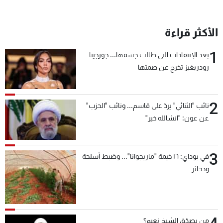
الأكثر قراءة
1
بعد الإنتقادات التي طالت جسمها... جورجينا
رودريغيز تخرج عن صمتها
2
نائب "الثنائي" يردّ على قاسم... ونائب "الحزب"
عن عون: "انشالله خير"
3
في بوداي: ١٦ خيمة "ماريجوانا"... وضبط أسلحة
وذخائر
من يصدّق الشيخ نعيم؟