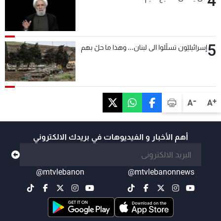
4
5
إسرائيليّون تسلّلوا الى لبنان... وهذا ما حلّ بهم
-
+
A
A
أهم الأخبار و الفيديوهات في بريدك الالكتروني
@mtvlebanon
@mtvlebanonnews