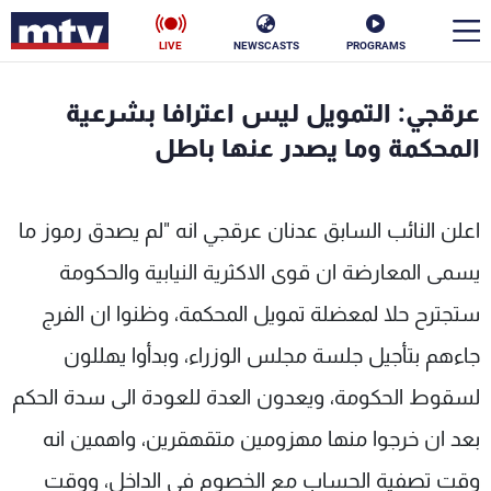
LIVE
NEWSCASTS
PROGRAMS
en
عرقجي: التمويل ليس اعترافا بشرعية
الأخبار
المحكمة وما يصدر عنها باطل
سياسة
ناس
اعلن النائب السابق عدنان عرقجي انه "لم يصدق رموز ما
إقتصاد
فن
يسمى المعارضة ان قوى الاكثرية النيابية والحكومة
منوعات
رياضة
ستجترح حلا لمعضلة تمويل المحكمة، وظنوا ان الفرج
كأس العالم
جاءهم بتأجيل جلسة مجلس الوزراء، وبدأوا يهللون
لسقوط الحكومة، ويعدون العدة للعودة الى سدة الحكم
بعد ان خرجوا منها مهزومين متقهقرين، واهمين انه
البرامج
وقت تصفية الحساب مع الخصوم في الداخل، ووقت
جدول البرامج