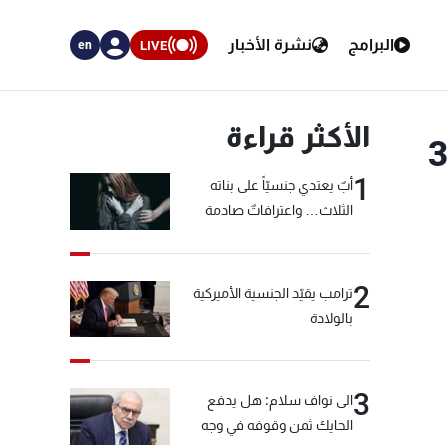
البرامج
نشرة الأخبار
LIVE
en
الأكثر قراءة
 5 إرهابيين وتقبض على 35
1
أبٌ يعتدي جنسيّاً على بناته
الثلاث… واعترافاتٌ صادمة
2
ترامب يقيّد الجنسية الأميركية
بالولادة
3
الى نواف سلام: هل يدفع
الحايك ثمن وقوفه في وجه