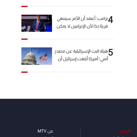
خيّاط؟
4
ترامب: أعتقد أن الأمر سينتهي
قريبًا جدًا لأن الإيرانيين لا يمكن
أن يستمروا على هذا الحال
5
هيئة البث الإسرائيلية عن مصدر
أمني: أميركا أبلغت إسرائيل أن
"حزب الله" لم يخرق وقف إطلاق
النار أمس في مجدل زون
وطلبت منها عدم التصعيد
خشية أن يؤثر ذلك على
مفاوضات روما
البرامج
عن MTV