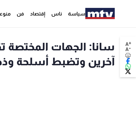
سياسة
ناس
إقتصاد
فن
منوع
+
A
-
A
آخرين وتضبط أسلحة وذخا