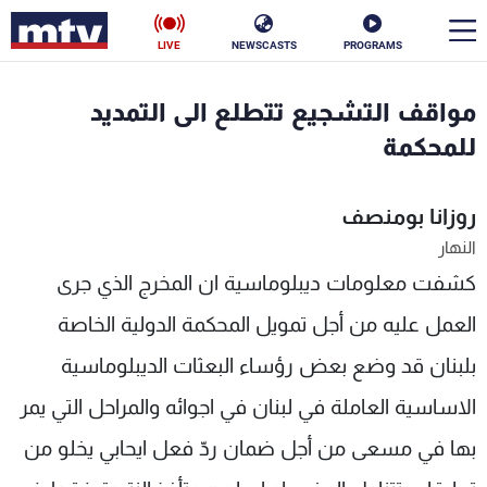
LIVE
NEWSCASTS
PROGRAMS
en
مواقف التشجيع تتطلع الى التمديد
الأخبار
للمحكمة
سياسة
ناس
روزانا بومنصف
النهار
إقتصاد
فن
كشفت معلومات ديبلوماسية ان المخرج الذي جرى
منوعات
رياضة
العمل عليه من أجل تمويل المحكمة الدولية الخاصة
كأس العالم
بلبنان قد وضع بعض رؤساء البعثات الديبلوماسية
الاساسية العاملة في لبنان في اجوائه والمراحل التي يمر
بها في مسعى من أجل ضمان ردّ فعل ايحابي يخلو من
البرامج
جدول البرامج