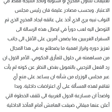
تعليقات تتناول المخرج او اسلوبه وتأخذ النتيجة فقط في
شاهد البرامج
الاعتبار. وبحسب مصادر عليمة فان رئيس مجلس
الترددات
النواب نبيه بري الذي أخذ على عاتقه ايجاد المخرج الذي تم
التوصل اليه لعب دوراً في ايصال هذه الرسالة الى
عن MTV
وظائف
الإنـتـاج
تواصل معنا
السفراء الغربيين بما يضمن أمرين على الأقل الى جانب
لاعلاناتكم
شروط الإسـتخدام
سياسة الخصوصية
تعزيز دوره وابراز اهمية ما يضطلع به في هذا المجال
من مساهمته في حلول للمأزق الحكومي. الأمر الاول ان
رد الفعل الترحيبي بالتمويل بغض النظر عن كونه لم يأت
عبر مجلس الوزراء من شأنه ان يساعد على منع أي
تفاقم لهذه المسألة على أي اعتراضات داخلية. وبدا
واضحاً ان مسارعة الدول الغربية الى تلقف الخطوة التي
أعلن عنها ميقاتي ضيقت الهامش أمام المآخذ الداخلية