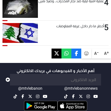
4
عملية امنية ليلية ضد تجار المخدرات.. وصيدٌ ثمين
5
أخطر ما دار داخل غرفة المفاوضات
-
+
A
A
أهم الأخبار و الفيديوهات في بريدك الالكتروني
@mtvlebanon
@mtvlebanonnews