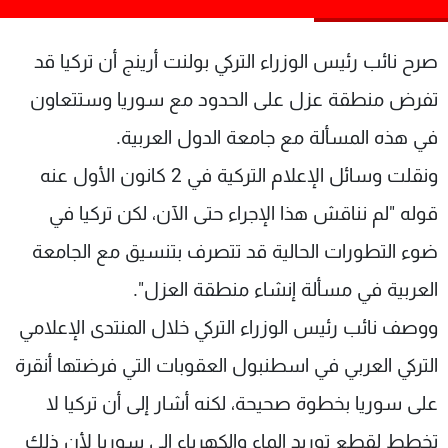
شاهد البرامج
الترددات
صرح نائب رئيس الوزراء التركي بولنت أرينج أن تركيا قد
تفرض منطقة عزل على الحدود مع سوريا وستتعاون
عن MTV
وظائف
في هذه المسألة مع جامعة الدول العربية.
الإنـتـاج
تواصل معنا
لاعلاناتكم
شروط الإسـتخدام
ونقلت وسائل الإعلام التركية في 2 كانون الأول عنه
سياسة الخصوصية
قوله "لم نناقش هذا الإجراء حتى الآن، لكن تركيا في
ضوء التطورات الحالية قد تتصرف بتنسيق مع الجامعة
العربية في مسألة إنشاء منطقة العزل".
ووصف نائب رئيس الوزراء التركي خلال المنتدى الإعلامي
التركي العربي في اسطنبول العقوبات التي فرضتها أنقرة
على سوريا بخطوة صحيحة، لكنه أشار إلى أن تركيا لا
تخطط لقطع توريد الماء والكهرباء إلى سوريا لأن ذلك