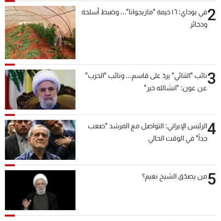
2
في بوداي: ١٦ خيمة "ماريجوانا"... وضبط أسلحة
وذخائر
3
نائب "الثنائي" يردّ على قاسم... ونائب "الحزب"
عن عون: "انشالله خير"
4
الرئيس الإيراني: التواصل مع المرشد "صعب
جداً" في الوقت الحالي
5
من يصدّق الشيخ نعيم؟