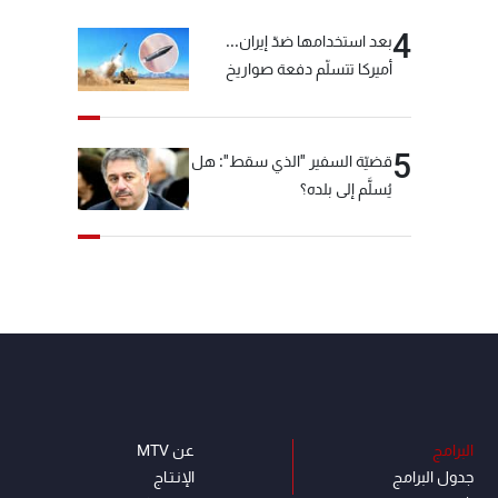
4
بعد استخدامها ضدّ إيران...
أميركا تتسلّم دفعة صواريخ
كبيرة!
5
قضيّة السفير "الذي سقط": هل
يُسلَّم إلى بلده؟
البرامج
عن MTV
جدول البرامج
الإنـتـاج