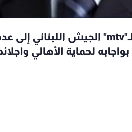
معين المرعبي يدعو عبر الـ"mtv" الجيش اللبناني إلى ع
واجابه لحماية الأهالي واجلائ