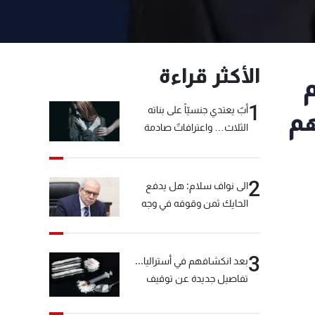
الأكثر قراءة
دم
1
أبٌ يعتدي جنسيّاً على بناته
هم
الثلاث… واعترافاتٌ صادمة
2
الى نواف سلام: هل يدفع
الحايك ثمن وقوفه في وجه
خيّاط؟
3
بعد انكشافهم في أستراليا...
تفاصيل جديدة عن توقيف
"شبكة الكوكايين"