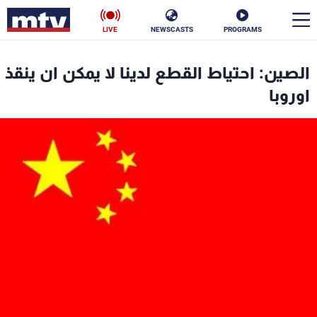
LIVE
NEWSCASTS
PROGRAMS
en
الصين: احتياط القطع لدينا لا يمكن ان ينقذ
الأخبار
اوروبا
سياسة
ناس
إقتصاد
فن
منوعات
رياضة
كأس العالم
البرامج
جدول البرامج