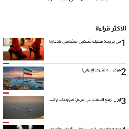
الأكثر قراءة
1
في بيروت: تفكيك شبكتين منظّمتين للدعارة!
2
هرمز... والشرط الإيراني!
3
إيران ترفع السقف في هرمز: تعويضات وإلّا...
بعد خطف عسكري... الجيش يُلاحق الخاطفين