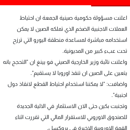
شاهد البرامج
الترددات
اعلنت مسؤولة حكومية صينية الجمعة ان احتياط
العملات الاجنبية الضخم الذي تملكه الصين لا يمكن
عن MTV
وظائف
استخدامه مباشرة لمساعدة منطقة اليورو التي ترزح
الإنـتـاج
تواصل معنا
لاعلاناتكم
شروط الإسـتخدام
تحت عبء كبير من المديونية.
سياسة الخصوصية
واعلنت نائبة وزير الخارجية الصيني فو يينغ ان "التحجج بانه
يتعين على الصين ان تنقذ اوروبا لا يستقيم".
واضافت: "لا يمكننا استخدام احتياط القطع لانقاذ دول
اجنبية".
وتجنبت بكين حتى الان الاستثمار في الالية الجديدة
للصندوق الاوروبي للاستقرار المالي التي تقررت اثناء
القمة الاوروبية الاخيرة في بروكسل.