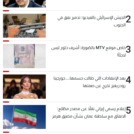
2
الجيش الإسرائيلي بالفيديو: تدمير نفق في
الجنوب
3
خاص موقع MTV بالصّورة: أشرف دبّور ليس
لاجئاً!
4
بعد الإنتقادات التي طالت جسمها... جورجينا
رودريغيز تخرج عن صمتها
5
إعلام رسمي إيراني نقلاً عن مصدر مطّلع:
الاتفاق مع سلطنة عمان بشأن مضيق هرمز
سيتأجل ما دامت أميركا تهدد إيران