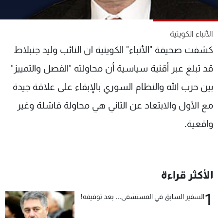
شاهد البرامج
الترددات
الأنباء الكويتية
كشفت صحيفة "الأنباء" الكويتية ان النائب وليد جنبلاط
عن MTV
وظائف
الإنـتـاج
تواصل معنا
قد تبلغ عبر أقنية سياسية أن محاولته "الفصل والتمييز"
لاعلاناتكم
شروط الإسـتخدام
بين حزب الله والنظام السوري بالإبقاء على علاقة جيدة
سياسة الخصوصية
مع الأول والابتعاد عن الثاني هي محاولة فاشلة وغير
واقعية.
الأكثر قراءة
1
السفير السابق في المستشفى... بعد توقيفه!