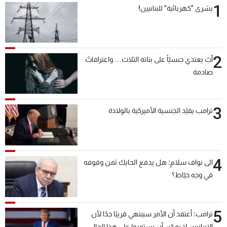
1
بشرى "كهربائية" للبنانيين!
شاهد البرامج
الترددات
2
عن MTV
وظائف
أبٌ يعتدي جنسيّاً على بناته الثلاث… واعترافاتٌ
الإنـتـاج
تواصل معنا
صادمة
لاعلاناتكم
شروط الإسـتخدام
سياسة الخصوصية
3
ترامب يقيّد الجنسية الأميركية بالولادة
4
الى نواف سلام: هل يدفع الحايك ثمن وقوفه
في وجه خيّاط؟
5
ترامب: أعتقد أن الأمر سينتهي قريبًا جدًا لأن
الإيرانيين لا يمكن أن يستمروا على هذا الحال