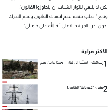
شاهد البرامج
لكن لا ينبغي للثوار الشباب ان يتجاوزوا القانون".
الترددات
وتابع "اطلب منهم عدم انتهاك القانون وعدم التحرك
بدون اذن المرشد الاعلى آية الله علي خامنئي".
عن MTV
وظائف
الإنـتـاج
تواصل معنا
لاعلاناتكم
شروط الإسـتخدام
سياسة الخصوصية
الأكثر قراءة
1
إسرائيليّون تسلّلوا الى لبنان... وهذا ما حلّ بهم
2
بشرى "كهربائية" للبنانيين!