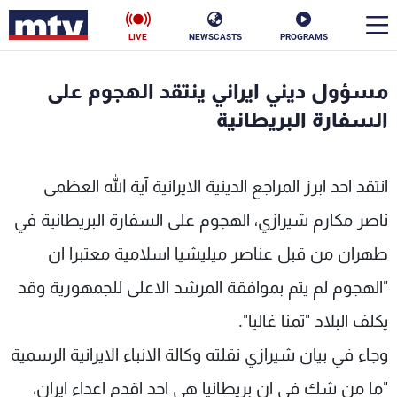
LIVE
NEWSCASTS
PROGRAMS
en
مسؤول ديني ايراني ينتقد الهجوم على
الأخبار
السفارة البريطانية
سياسة
ناس
انتقد احد ابرز المراجع الدينية الايرانية آية الله العظمى
إقتصاد
فن
ناصر مكارم شيرازي، الهجوم على السفارة البريطانية في
منوعات
رياضة
طهران من قبل عناصر ميليشيا اسلامية معتبرا ان
كأس العالم
"الهجوم لم يتم بموافقة المرشد الاعلى للجمهورية وقد
يكلف البلاد "ثمنا غاليا".
وجاء في بيان شيرازي نقلته وكالة الانباء الايرانية الرسمية
البرامج
"ما من شك في ان بريطانيا هي احد اقدم اعداء ايران،
جدول البرامج