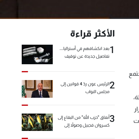
الأكثر قراءة
1
بعد انكشافهم في أستراليا...
تفاصيل جديدة عن توقيف
"شبكة الكوكايين"
تمع
2
الرئيس عون ردّ 4 قوانين إلى
مجلس النواب
ة،
ر
3
أنفاق "حزب الله" من البقاع إلى
ات
كسروان فجبيل وصولاً إلى
المختارة... التفاصيل في نشرة