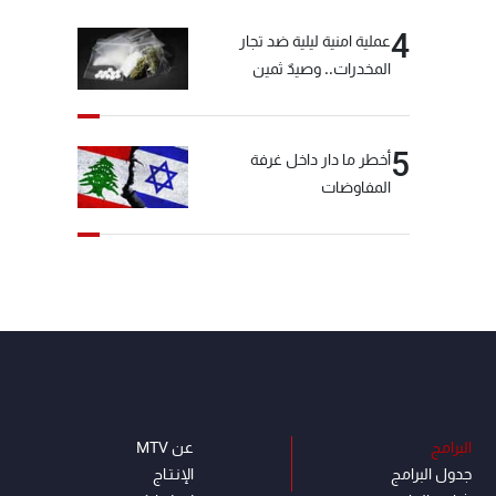
الأخبار بعد قليل
4
عملية امنية ليلية ضد تجار
المخدرات.. وصيدٌ ثمين
5
أخطر ما دار داخل غرفة
المفاوضات
البرامج
عن MTV
جدول البرامج
الإنـتـاج