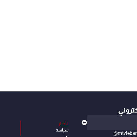
كتروني
الأخبار
سياسة
@mtvleba