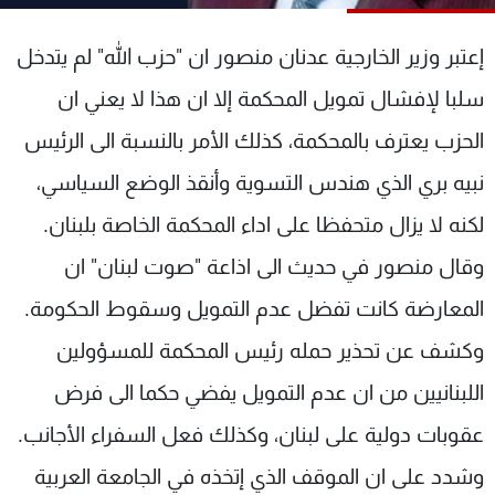
شاهد البرامج
الترددات
إعتبر وزير الخارجية عدنان منصور ان "حزب الله" لم يتدخل
سلبا لإفشال تمويل المحكمة إلا ان هذا لا يعني ان
عن MTV
وظائف
الحزب يعترف بالمحكمة، كذلك الأمر بالنسبة الى الرئيس
الإنـتـاج
تواصل معنا
لاعلاناتكم
شروط الإسـتخدام
نبيه بري الذي هندس التسوية وأنقذ الوضع السياسي،
سياسة الخصوصية
لكنه لا يزال متحفظا على اداء المحكمة الخاصة بلبنان.
وقال منصور في حديث الى اذاعة "صوت لبنان" ان
المعارضة كانت تفضل عدم التمويل وسقوط الحكومة.
وكشف عن تحذير حمله رئيس المحكمة للمسؤولين
اللبنانيين من ان عدم التمويل يفضي حكما الى فرض
عقوبات دولية على لبنان، وكذلك فعل السفراء الأجانب.
وشدد على ان الموقف الذي إتخذه في الجامعة العربية