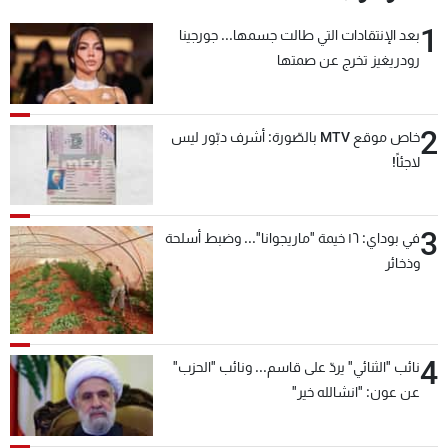
1
بعد الإنتقادات التي طالت جسمها... جورجينا
رودريغيز تخرج عن صمتها
2
خاص موقع MTV بالصّورة: أشرف دبّور ليس
لاجئاً!
3
في بوداي: ١٦ خيمة "ماريجوانا"... وضبط أسلحة
وذخائر
4
نائب "الثنائي" يردّ على قاسم... ونائب "الحزب"
عن عون: "انشالله خير"