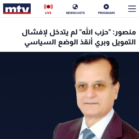
LIVE
NEWSCASTS
PROGRAMS
en
منصور: "حزب الله" لم يتدخل لإفشال
الأخبار
التمويل وبري أنقذ الوضع السياسي
سياسة
ناس
إقتصاد
فن
منوعات
رياضة
كأس العالم
البرامج
جدول البرامج