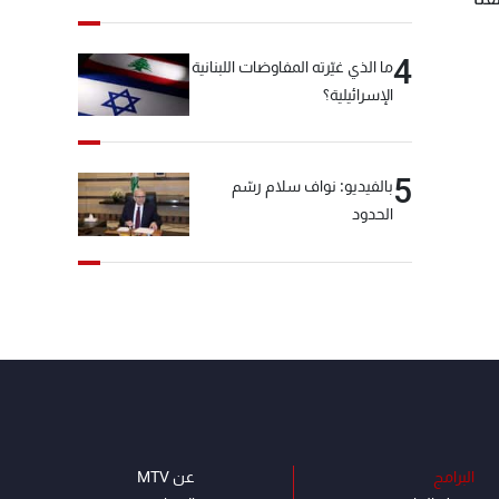
4
ما الذي غيّرته المفاوضات اللبنانية
الإسرائيلية؟
5
بالفيديو: نواف سلام رسّم
الحدود
البرامج
عن MTV