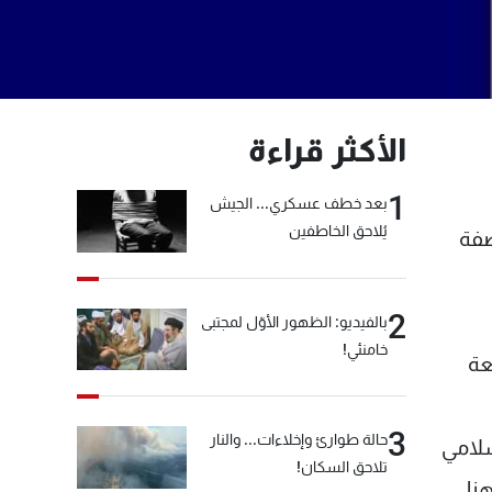
الأكثر قراءة
1
بعد خطف عسكري... الجيش
يُلاحق الخاطفين
صفة
2
بالفيديو: الظهور الأوّل لمجتبى
خامنئي!
عة
3
حالة طوارئ وإخلاءات... والنار
الاسلامي
تلاحق السكان!
نا