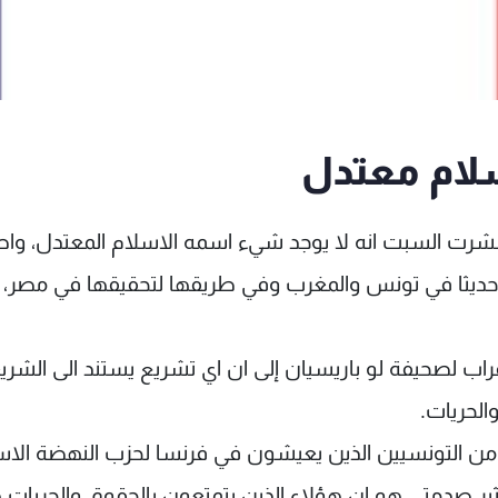
سلام معتدل
نشرت السبت انه لا يوجد شيء اسمه الاسلام المعتدل، وا
مية حديثا في تونس والمغرب وفي طريقها لتحقيقها في مصر،
راب لصحيفة لو باريسيان إلى ان اي تشريع يستند الى الشري
الحريات.
زيرة الفرنسية تصويت 30 في المئة من التونسيين الذين يعيشون في فرنسا لحزب النهضة 
يثير صدمتي هو ان هؤلاء الذين يتمتعون بالحقوق والحريات ه