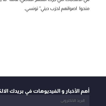
منحوا اصواتهم لحزب ديني" تونسي.
أهم الأخبار و الفيديوهات في بريدك الال