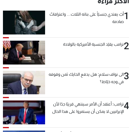
الأكثر قراءة
شاهد البرامج
1
الترددات
أبٌ يعتدي جنسيّاً على بناته الثلاث… واعترافاتٌ
صادمة
عن MTV
وظائف
الإنـتـاج
تواصل معنا
2
ترامب يقيّد الجنسية الأميركية بالولادة
لاعلاناتكم
شروط الإسـتخدام
سياسة الخصوصية
3
الى نواف سلام: هل يدفع الحايك ثمن وقوفه
في وجه خيّاط؟
4
ترامب: أعتقد أن الأمر سينتهي قريبًا جدًا لأن
الإيرانيين لا يمكن أن يستمروا على هذا الحال