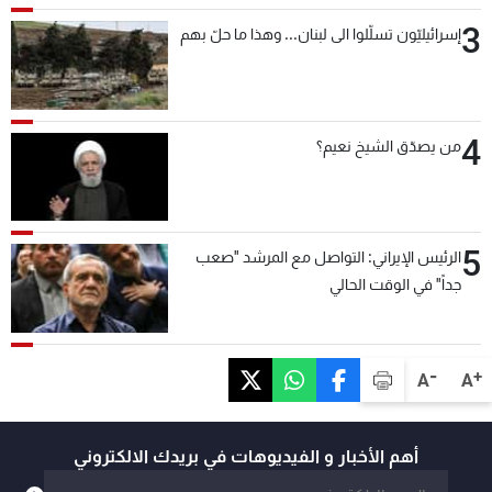
3
إسرائيليّون تسلّلوا الى لبنان... وهذا ما حلّ بهم
4
من يصدّق الشيخ نعيم؟
5
الرئيس الإيراني: التواصل مع المرشد "صعب
جداً" في الوقت الحالي
-
+
A
A
أهم الأخبار و الفيديوهات في بريدك الالكتروني