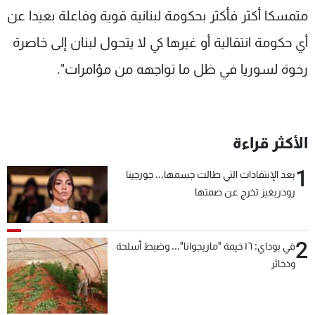
متمسكا أكثر فأكثر بحكومة لبنانية قوية وفاعلة بعيدا عن
شاهد البرامج
الترددات
أي حكومة انتقالية أو غيرها كي لا يتحول لبنان إلى خاصرة
رخوة لسوريا في ظل ما تواجهه من مؤامرات".
عن MTV
وظائف
الإنـتـاج
تواصل معنا
لاعلاناتكم
شروط الإسـتخدام
سياسة الخصوصية
الأكثر قراءة
1
بعد الإنتقادات التي طالت جسمها... جورجينا
رودريغيز تخرج عن صمتها
2
في بوداي: ١٦ خيمة "ماريجوانا"... وضبط أسلحة
وذخائر