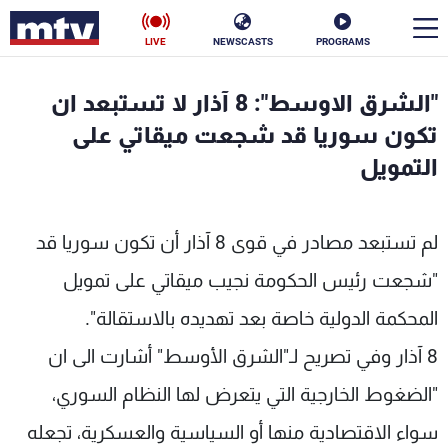
LIVE
NEWSCASTS
PROGRAMS
en
"الشرق الاوسط": 8 آذار لا تستبعد ان
الأخبار
تكون سوريا قد شجعت ميقاتي على
التمويل
سياسة
ناس
إقتصاد
فن
لم تستبعد مصادر في قوى 8 آذار أن تكون سوريا قد
منوعات
رياضة
"شجعت رئيس الحكومة نجيب ميقاتي على تمويل
المحكمة الدولية خاصة بعد تهديده بالاستقالة".
كأس العالم
8 آذار وفي تصريح لـ"الشرق الأوسط" أشارت الى ان
"الضغوط الخارجية التي يتعرض لها النظام السوري،
البرامج
سواء الاقتصادية منها أو السياسية والعسكرية، تجعله
جدول البرامج