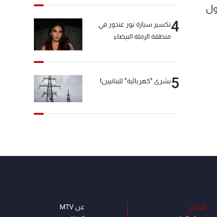
ول
4
تكسير سيارة نور غندور في
منطقة الرملة البيضاء
5
بشرى "كهربائية" للبنانيين!
البرامج
عن MTV