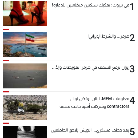
1
في بيروت: تفكيك شبكتين منظّمتين للدعارة!
شاهد البرامج
الترددات
2
عن MTV
وظائف
هرمز... والشرط الإيراني!
الإنـتـاج
تواصل معنا
لاعلاناتكم
شروط الإسـتخدام
سياسة الخصوصية
3
إيران ترفع السقف في هرمز: تعويضات وإلّا...
4
معلومات MFM: لبنان يرفض تولي
contractors وشركات أمنية خاصة مهمة
التحقق من نزع سلاح "حزب الله"
5
بعد خطف عسكري... الجيش يُلاحق الخاطفين