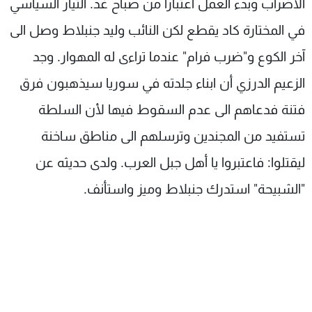
الاضراب وبدء العمل اعتبارا من صباح غد. التيار السياسي
في المختارة كاد يقطع لكن النائب وليد جنبلاط وصل الى
آخر الكوع و"ضرب فرام" عندما تراءى له المهوار. وجد
الزعيم الدرزي أن ابناء جلدته في سوريا سيذهبون فرق
فتنة فدعاهم الى عدم السقوط فيها لأن السلطة
تستفيد من المجندين وترسلهم الى مناطق ساخنة
ليقتلوا: فاعتبروا يا أهل جبل العرب. ولدى حديثه عن
"الشبيحة" استدرك جنبلاط وميز واستأنف.