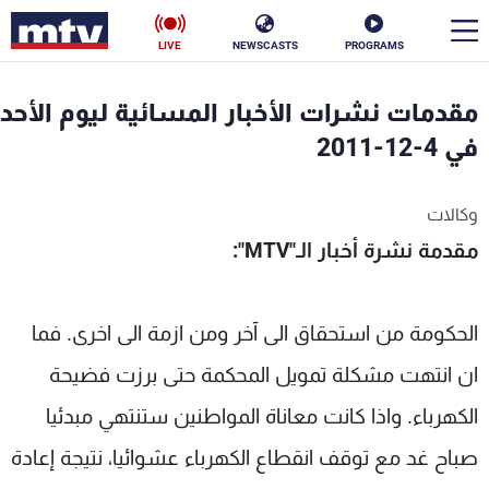
LIVE
NEWSCASTS
PROGRAMS
en
مقدمات نشرات الأخبار المسائية ليوم الأحد
الأخبار
في 4-12-2011
سياسة
ناس
وكالات
مقدمة نشرة أخبار ال
ـ"
MTV
":
إقتصاد
فن
منوعات
رياضة
الحكومة من استحقاق الى آخر ومن ازمة الى اخرى. فما
كأس العالم
ان انتهت مشكلة تمويل المحكمة حتى برزت فضيحة
الكهرباء. واذا كانت معاناة المواطنين ستنتهي مبدئيا
البرامج
صباح غد مع توقف انقطاع الكهرباء عشوائيا، نتيجة إعادة
جدول البرامج