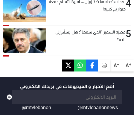
4
بعد استخدامها ضدّ إيران... أميركا تتسلّم دفعة
صواريخ كبيرة!
5
قضيّة السفير "الذي سقط": هل يُسلَّم إلى
بلده؟
-
+
A
A
أهم الأخبار و الفيديوهات في بريدك الالكتروني
@mtvlebanon
@mtvlebanonnews