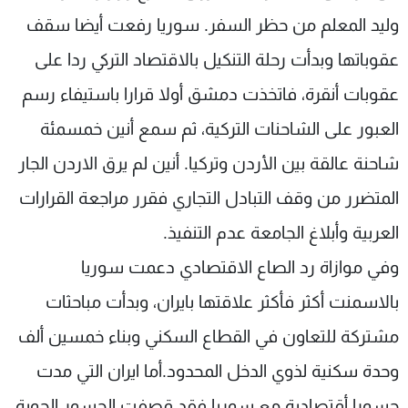
وليد المعلم من حظر السفر. سوريا رفعت أيضا سقف
عقوباتها وبدأت رحلة التنكيل بالاقتصاد التركي ردا على
عقوبات أنقرة، فاتخذت دمشق أولا قرارا باستيفاء رسم
العبور على الشاحنات التركية، ثم سمع أنين خمسمئة
شاحنة عالقة بين الأردن وتركيا. أنين لم يرق الاردن الجار
المتضرر من وقف التبادل التجاري فقرر مراجعة القرارات
العربية وأبلاغ الجامعة عدم التنفيذ.
وفي موازاة رد الصاع الاقتصادي دعمت سوريا
بالاسمنت أكثر فأكثر علاقتها بايران، وبدأت مباحثات
مشتركة للتعاون في القطاع السكني وبناء خمسين ألف
وحدة سكنية لذوي الدخل المحدود.أما ايران التي مدت
جسورا أقتصادية مع سوريا فقد قصفت الجسور الجوية