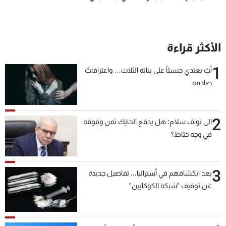
الأكثر قراءة
1
أبٌ يعتدي جنسيّاً على بناته الثلاث… واعترافاتٌ
صادمة
2
الى نواف سلام: هل يدفع الحايك ثمن وقوفه
في وجه خيّاط؟
3
بعد انكشافهم في أستراليا... تفاصيل جديدة
عن توقيف "شبكة الكوكايين"