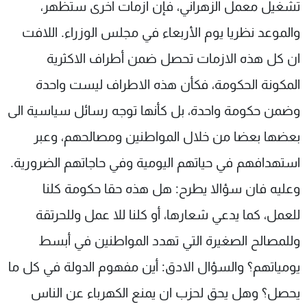
تشغيل معمل الزهراني، فإن ازمات اخرى ستظهر،
شاهد البرامج
والموعد نظريا يوم الأربعاء في مجلس الوزراء. اللافت
الترددات
ان كل هذه الازمات تحصل ضمن أطراف الاكثرية
عن MTV
وظائف
المكونة الحكومة، فكأن هذه الاطراف ليست واحدة
الإنـتـاج
تواصل معنا
لاعلاناتكم
شروط الإسـتخدام
وضمن حكومة واحدة، بل كأنها توجه رسائل سياسية الى
سياسة الخصوصية
بعضها بعضا من خلال المواطنين ومصالحهم، وعبر
استهدافهم في حياتهم اليومية وفي حاجاتهم الضرورية.
وعليه فان سؤالا يطرح: هل هذه حقا حكومة كلنا
للعمل، كما يدعي شعارها، أو كلنا للا عمل وللحرتقة
وللمصالح الصغيرة التي تهدد المواطنين في أبسط
يومياتهم؟ والسؤال الادق: أين مفهوم الدولة في كل ما
يحصل؟ وهل يحق لحزب ان يمنع الكهرباء عن الناس