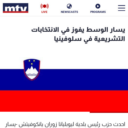
LIVE
NEWSCASTS
PROGRAMS
en
يسار الوسط يفوز في الانتخابات
الأخبار
التشريعية في سلوفينيا
سياسة
ناس
إقتصاد
فن
منوعات
رياضة
كأس العالم
البرامج
احدث حزب رئيس بلدية ليوبليانا زوران يانكوفيتش -يسار
جدول البرامج