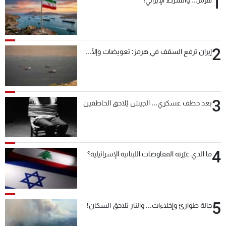
1
هرمز... والشرط الإيراني!
2
إيران ترفع السقف في هرمز: تعويضات وإلّا...
3
بعد خطف عسكري... الجيش يُلاحق الخاطفين
4
ما الذي غيّرته المفاوضات اللبنانية الإسرائيلية؟
5
حالة طوارئ وإخلاءات... والنار تلاحق السكان!