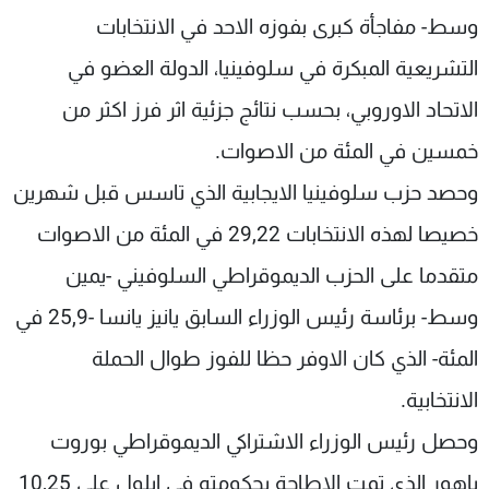
شاهد البرامج
وسط- مفاجأة كبرى بفوزه الاحد في الانتخابات
الترددات
التشريعية المبكرة في سلوفينيا، الدولة العضو في
الاتحاد الاوروبي، بحسب نتائج جزئية اثر فرز اكثر من
عن MTV
وظائف
الإنـتـاج
خمسين في المئة من الاصوات.
تواصل معنا
لاعلاناتكم
شروط الإسـتخدام
وحصد حزب سلوفينيا الايجابية الذي تاسس قبل شهرين
سياسة الخصوصية
خصيصا لهذه الانتخابات 29,22 في المئة من الاصوات
متقدما على الحزب الديموقراطي السلوفيني -يمين
وسط- برئاسة رئيس الوزراء السابق يانيز يانسا -25,9 في
المئة- الذي كان الاوفر حظا للفوز طوال الحملة
الانتخابية.
وحصل رئيس الوزراء الاشتراكي الديموقراطي بوروت
باهور الذي تمت الاطاحة بحكومته في ايلول على 10,25