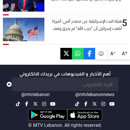
5
هيئة البث الإسرائيلية عن مصدر أمني: أميركا
أبلغت إسرائيل أن "حزب الله" لم يخرق وقف
إطلاق النار أمس في مجدل زون وطلبت منها
عدم التصعيد خشية أن يؤثر ذلك على مفاوضات
روما
-
+
A
A
أهم الأخبار و الفيديوهات في بريدك الالكتروني
@mtvlebanon
@mtvlebanonnews
© MTV Lebanon. All rights reserved.