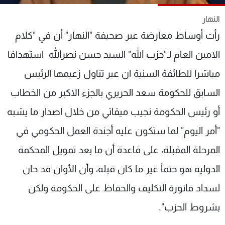
شاهد البرامج
النهار
الترددات
رأت أوساط معارضة عبر صحيفة "النهار" أن في "كلام
الامين العام لـ"حزب الله" السيد حسن نصرالله استهدافا
عن MTV
وظائف
الإنـتـاج
تواصل معنا
مباشرا للطائفة السنية ان عبر تناول زعيمها الرئيس
لاعلاناتكم
شروط الإسـتخدام
سياسة الخصوصية
السابق للحكومة سعد الحريري بالجزء الاكبر من الخطاب
أو رئيس الحكومة نجيب ميقاتي من خلال اصدار ما يشبه
"أمر اليوم" لما ستكون عليه أجندة العمل الحكومي في
المرحلة المقبلة، على قاعدة أن ما بعد تمويل المحكمة
الدولية هو حتماً غير ما كان قبله، وأن الأوان قد حان
لسداد فاتورة التكليف والحفاظ على الحكومة ولكن
بشروط الحزب".