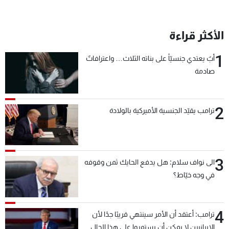
الأكثر قراءة
1
أبٌ يعتدي جنسيّاً على بناته الثلاث… واعترافاتٌ
صادمة
2
ترامب يقيّد الجنسية الأميركية بالولادة
3
الى نواف سلام: هل يدفع الحايك ثمن وقوفه
في وجه خيّاط؟
4
ترامب: أعتقد أن الأمر سينتهي قريبًا جدًا لأن
الإيرانيين لا يمكن أن يستمروا على هذا الحال