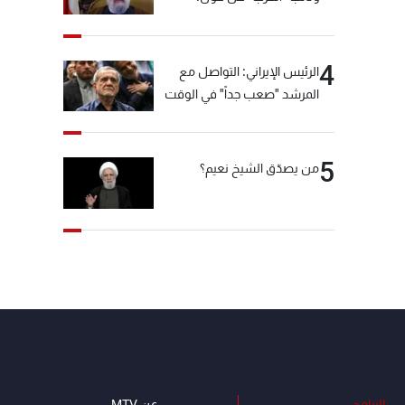
"انشالله خير"
4
الرئيس الإيراني: التواصل مع
المرشد "صعب جداً" في الوقت
الحالي
5
من يصدّق الشيخ نعيم؟
البرامج
عن MTV