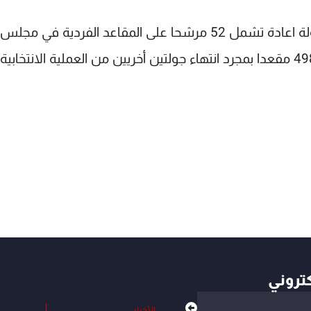
ويعود المصريون الى صناديق الاقتراع اليوم في جولة اعادة تشمل 52 مرشحا على المقاعد الفردية في مجلس
الشعب، والتي تشكل نصف المجلس البالغ عدده 498 مقعدا بمجرد انتهاء جولتين أخريين من العملية الانتخابية
كتروني
الأخبار