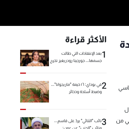
الأكثر قراءة
ة
1
بعد الإنتقادات التي طالت
جسمها... جورجينا رودريغيز تخرج
عن صمتها
2
في بوداي: ١٦ خيمة "ماريجوانا"...
ياسي
وضبط أسلحة وذخائر
ل
3
بي من
نائب "الثنائي" يردّ على قاسم...
ونائب "الحزب" عن عون: