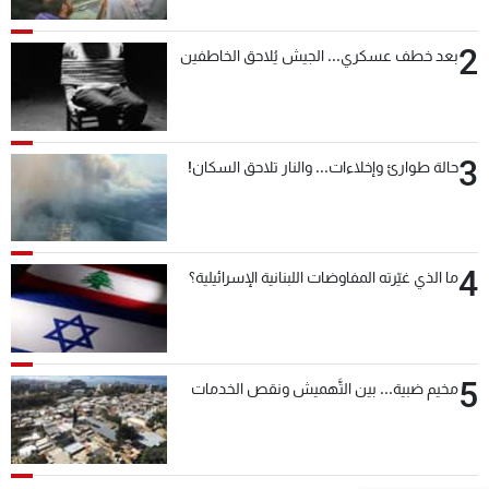
2
بعد خطف عسكري... الجيش يُلاحق الخاطفين
3
حالة طوارئ وإخلاءات... والنار تلاحق السكان!
4
ما الذي غيّرته المفاوضات اللبنانية الإسرائيلية؟
5
مخيم ضبية... بين التَّهميش ونقص الخدمات