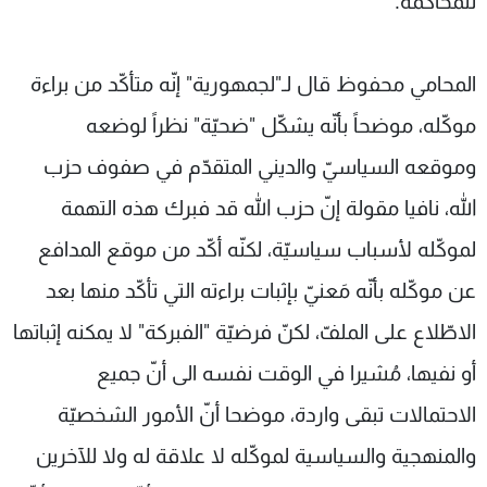
للمحاكمة.
المحامي محفوظ قال لـ"لجمهورية" إنّه متأكّد من براءة
موكّله، موضحاً بأنّه يشكّل "ضحيّة" نظراً لوضعه
وموقعه السياسيّ والديني المتقدّم في صفوف حزب
الله، نافيا مقولة إنّ حزب الله قد فبرك هذه التهمة
لموكّله لأسباب سياسيّة، لكنّه أكّد من موقع المدافع
عن موكّله بأنّه مَعنيّ بإثبات براءته التي تأكّد منها بعد
الاطّلاع على الملفّ، لكنّ فرضيّة "الفبركة" لا يمكنه إثباتها
أو نفيها، مُشيرا في الوقت نفسه الى أنّ جميع
الاحتمالات تبقى واردة، موضحا أنّ الأمور الشخصيّة
والمنهجية والسياسية لموكّله لا علاقة له ولا للآخرين