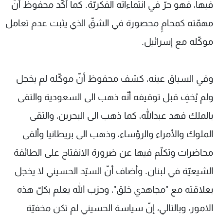
فيها، فهو حرّ في انتماءاته الفكريّة. كما أكّد محفوظ أنّ
مهمّته كمحامٍ محصورة في الشقّ الذي يثبت عدم تعامل
موكّله مع إسرائيل.
وفي السياق عينه، كشف محفوظ أنّ موكّله لم يخجل
ولم يُخفِ قبل توقيفه أنّه ذهب الى السعودية والتقى
بالملك فهد عبدالله، كما ذهب الى البحرين، والتقى
الملوك والأمراء والرؤساء، وذهب الى بريطانيا وألقى
محاضرات وتكلّم فيها عن ضرورة الانفتاح على الطائفة
الشيعيّة في لبنان. وأضاف أنّ السيّد الحسيني لا يخجل
بعلاقته مع "مجاهدي خلق"، وحزب الله يعلم بكلّ هذه
الامور، وبالتالي، إنّ سياسة الحسيني لم تكن مخفيّة