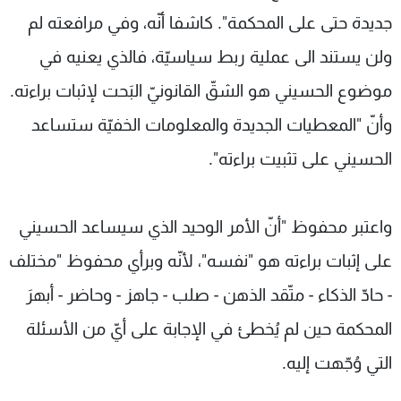
جديدة حتى على المحكمة". كاشفا أنّه، وفي مرافعته لم
ولن يستند الى عملية ربط سياسيّة، فالذي يعنيه في
موضوع الحسيني هو الشقّ القانونيّ البَحت لإثبات براءته.
وأنّ "المعطيات الجديدة والمعلومات الخفيّة ستساعد
الحسيني على تثبيت براءته".
واعتبر محفوظ "أنّ الأمر الوحيد الذي سيساعد الحسيني
على إثبات براءته هو "نفسه"، لأنّه وبرأي محفوظ "مختلف
- حادّ الذكاء - متّقد الذهن - صلب - جاهز - وحاضر - أبهرَ
المحكمة حين لم يُخطئ في الإجابة على أيّ من الأسئلة
التي وُجّهت إليه.