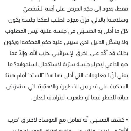
فقط، يعود إلى حجّة الحرص على أمنه الشخصيّ
وسلامته! بالتالي، فإنّ مجرّد الطلب لهكذا جلسة يكون
كلّ ما أدلى به الحسيني في جلسة علنية ليس المطلوب
ولا يشكّل الدليل الذي سيبنى عليه حكم المحكمة! ويكون
بذلك قد أكّد على الخرق الإسرائيلي لحزب الله. وإلّا فما
هو الداعي لإجراء جلسة سرّية لاستكمال استجوابه؟ ما
يعني أنّ المعلومات التي أدلى بها هذا "السيّد" أمام هيئة
المحكمة على قدر من الخطورة والاهمّية التي ستعرّض
حياته للخطر فيما لو ظهرت اعترافاته للعلن.
• كشف الحسيني أنّه تعامل مع الموساد لاختراق "حزب
الله" في لبنان، ولكن على خلفية اختراق الموساد وليس