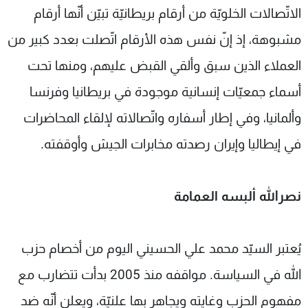
الاتّصالات الخلويّة من أرقام بريطانيّة تبيّن أنّها أرقام
مشبوهة، إذ إنّ نفس هذه الأرقام اتّصلت بعدد كبير من
العملاء الذين سبق وألقي القبض عليهم، ومنها تحت
أسماء جمعيّات إنسانية موجودة في بريطانيا وفرنسا
وألمانيا، وفي إطار أسفاره واتّصالاته لإلقاء المحاضرات
في إيطاليا وإيران رصدته مخابرات الجيش وأوقفته.
نصرالله ألبسه العمامة
يُعتبر السيّد محمد علي الحسيني اليوم من أخصام حزب
الله في السياسة. مواقفه منذ 2005 بدأت تتضارب مع
مفهوم الحزب وغايته ويجاهر بها علنيّة، ويعلن أنّه ضد