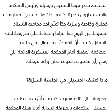
المحكمة، حضر فيها الحسيني ووكيله ورئيس المحكمة
والمستشارون حصريّا. كشف خلالها الحسينيّ بمعلومات
خطيرة وخاصة وسرّية جدّاً تمنّع أحد محاميه الأستاذ
محفوظ عن البوح بها التزاما بالحفاظ على سرّيتها، لكنّه
بالمقابل كشف أنّ المفاجآت ستتوالى في جلسة
المحاكمة المقبلة أمام المحكمة العسكريّة الدائمة التي،
وفي رأي محفوظ، سوف تعلن براءة موكّله.
ماذا كشف الحسيني في الجلسة السرّية؟
معلومات الى "الجمهورية" كشفت أنّ سبب طلب
الحسيني استجوابه بالطريقة السرّية أمام هيئة المحكمة