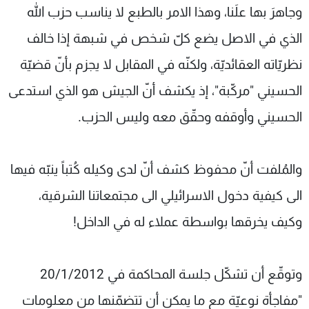
وجاهرَ بها علَنا، وهذا الامر بالطبع لا يناسب حزب الله
الذي في الاصل يضع كلّ شخص في شبهة إذا خالف
نظريّاته العقائديّة، ولكنّه في المقابل لا يجزم بأنّ قضيّة
الحسيني "مركّبة"، إذ يكشف أنّ الجيش هو الذي استدعى
الحسيني وأوقفه وحقّق معه وليس الحزب.
والمُلفت أنّ محفوظ كشف أنّ لدى وكيله كُتباً ينبّه فيها
الى كيفية دخول الاسرائيلي الى مجتمعاتنا الشرقية،
وكيف يخرقها بواسطة عملاء له في الداخل!
وتوقّع أن تشكّل جلسة المحاكمة في 20/1/2012
"مفاجأة نوعيّة مع ما يمكن أن تتضمّنها من معلومات