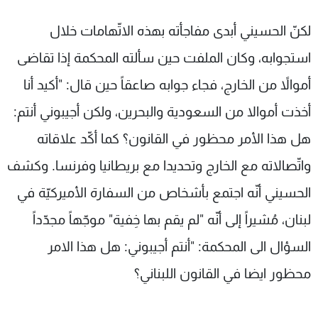
لكنّ الحسيني أبدى مفاجأته بهذه الاتّهامات خلال
استجوابه، وكان الملفت حين سألته المحكمة إذا تقاضى
أموالاً من الخارج، فجاء جوابه صاعقاً حين قال: "أكيد أنا
أخذت أموالا من السعودية والبحرين، ولكن أجيبوني أنتم:
هل هذا الأمر محظور في القانون؟ كما أكّد علاقاته
واتّصالاته مع الخارج وتحديدا مع بريطانيا وفرنسا. وكشف
الحسيني أنّه اجتمع بأشخاص من السفارة الأميركيّة في
لبنان، مُشيراً إلى أنّه "لم يقم بها خِفية" موجّهاً مجدّداً
السؤال الى المحكمة: "أنتم أجيبوني: هل هذا الامر
محظور ايضا في القانون اللبناني؟