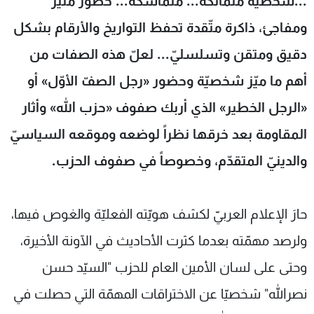
...
شخصيّة متمالكة
...
متماسكة
...
حضور مثير
شاهد البرامج
ومفاجئ، ذاكرة متّقدة تحفظ التواريخ والأرقام بشكل
الترددات
دقيق ومتقن وتسلسليّ
...
لعلّ هذه الصفات من
أهم ما ميّز شخصيّة وحضور
«
رجل الصفّ الأوّل
»
أو
عن MTV
وظائف
الإنـتـاج
تواصل معنا
«
الرجل الخطير
»
الذي أربك صفوف
«
حزب الله
»
وأثار
لاعلاناتكم
شروط الإسـتخدام
سياسة الخصوصية
المقاومة بعد خرقها نظراً لوضعه وموقعه السياسيّ
والدينيّ المتقدّم، وخصوصاً في صفوف الحزب
.
حارَ الإعلام العربيّ لكشف هويّته الفعليّة والغوص فيها،
ولرصد مهمّته بعدما كثرت الأحاديث في الآونة الأخيرة،
وحتى على لسان الأمين العام للحزب "السيّد حسن
نصرالله" شخصيّا عن الاختراقات المهمّة التي حصلت في