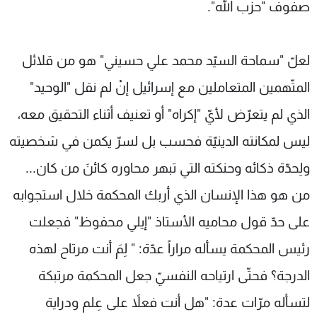
صفوف "حزب الله".
لعلّ "سماحة السيّد محمد علي حسيني" هو من قلائل
المتّهمين المتعاملين مع إسرائيل إنْ لم نقل "الوحيد"
الذي لم يتعرّض لأيّ "إكراه" أو تعنيف أثناء التحقيق معه،
ليس لمكانته الدينيّة فحسب بل لسرّ يكمن في شخصيته
ولِحدّة ذكائه وحنكته التي تبهر محاوره كائنَ من كان...
من هو هذا الإنسان الذي أربك المحكمة خلال استجوابه
على حدّ قول محاميه الأستاذ "إيلي محفوظ" فجعلت
رئيس المحكمة يسأله مراراً عدّة: " لِمَ أنت مرتاح لهذه
الدرجة؟ فحتّى ارتياحه النفسيّ جعل المحكمة مرتبكة
لتسأله مرّات عدة: "هل أنت فعلاً على عِلم ودراية