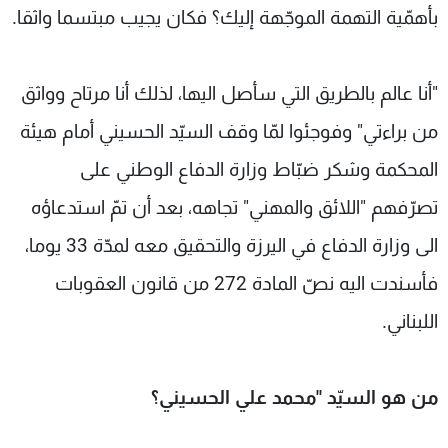
بأهمّية التهمة الموجّهة إليك؟ فكان يجيب مبتسما واثقا.
"أنا عالم بالطريق التي سأصل اليها، لذلك أنا مرتاح وواثق
من براءتي" وفوجئوا لمّا وقف السيّد الحسيني أمام هيئة
المحكمة وشكر ضبّاط وزارة الدفاع الوطني على
تصرّفهم "اللائق والمهني" تجاهه، بعد أن تمّ استدعاؤه
الى وزارة الدفاع في اليرزة والتحقيق معه لمدّة 33 يوما،
فأسندت اليه نصّ المادة 272 من قانون العقوبات
اللبناني.
من هو السيّد
"
محمد علي الحسيني؟