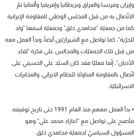
وإيران وفرنسا والعراق وبريطانيا وإفريقيا وألمانيا تمّ
الاتّصال به من قبل المجلس الوطني للمقاومة الإيرانية
كما من جمعيّة "مجاهدي خلق" وجمعيّة اسمها "ولد
للحرّية"، كما تواصل مع الشيرازيّين أيضاً، وبدأ العمل معه
من قِبل تلك الجمعيّات والمجالس على فكرة "لقاء
الأديان"، إنّما فعليّا فقد كان السيّد علي الحسيني على
اتّصال بالمقاومة المناوئة للنظام الايراني، والمخابرات
الاسرائيليّة.
• بدأ العمل معهم منذ العام 1991 حتى تاريخ توقيفه،
فأصبح على تواصل مع "اغازاد محمد علي" وهو
المسؤول السياسيّ لجمعيّة مجاهدي خلق.