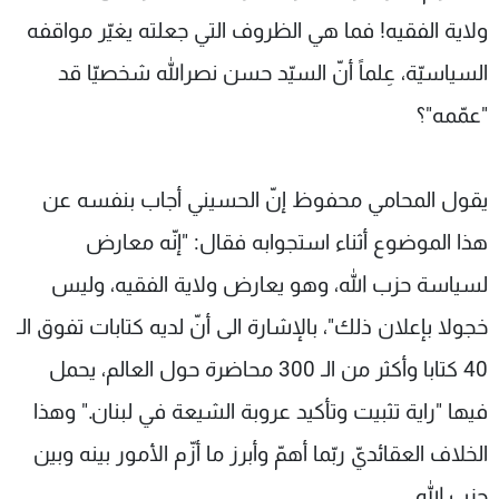
ولاية الفقيه! فما هي الظروف التي جعلته يغيّر مواقفه
السياسيّة، عِلماً أنّ السيّد حسن نصرالله شخصيّا قد
"عمّمه"؟
يقول المحامي محفوظ إنّ الحسيني أجاب بنفسه عن
هذا الموضوع أثناء استجوابه فقال: "إنّه معارض
لسياسة حزب الله، وهو يعارض ولاية الفقيه، وليس
خجولا بإعلان ذلك"، بالإشارة الى أنّ لديه كتابات تفوق الـ
40 كتابا وأكثر من الـ 300 محاضرة حول العالم، يحمل
فيها "راية تثبيت وتأكيد عروبة الشيعة في لبنان." وهذا
الخلاف العقائديّ ربّما أهمّ وأبرز ما أزّم الأمور بينه وبين
حزب الله.