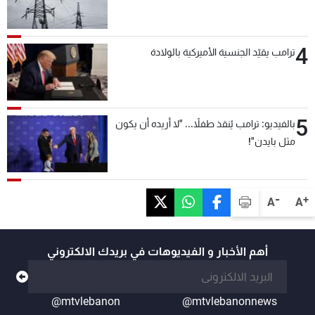
4
ترامب يقيّد الجنسية الأميركية بالولادة
5
بالفيديو: ترامب يُنقذ طفلاً... "لا أريده أن يكون
مثل بايدن"!
-
+
A
A
أهم الأخبار و الفيديوهات في بريدك الالكتروني
@mtvlebanon
@mtvlebanonnews