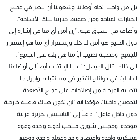
بل من واجبنا، تجاه أوطاننا وشعوبنا أن ننظر في جميع
شاهد البرامج
الترددات
الخيارات المتاحة ومن ضمنها حيازتنا لتلك الأسلحة".
وأضاف في السياق عينه: "إن أمن أي منا في إشارة إلى
عن MTV
وظائف
دول الخليج هو أمن لنا كلنا وإستقرار أي منا هو إستقرار
الإنـتـاج
تواصل معنا
لاعلاناتكم
شروط الإسـتخدام
للجميع، ومصيبة تصيب أياً منا هي بلاء على الجميع".
سياسة الخصوصية
الى ذلك، قال الفيصل: "علينا الإلتفات أيضاً إلى أوضاعنا
الداخلية في دولنا والتفكير في مستقبلها وإجراء ما
تتطلبه المرحلة من إصلاحات على جميع الأصعدة
لتحصين داخلنا"، مؤكدا انه "لن تكون هناك فاعلية خارجية
دون داخل فاعل"، داعياً إلى "التاسيس لجزيرة عربية
موحدة، ومجلس شورى منتخب لدولة واحدة وقوة
عسكرية واحدة واقتصاد واحد وعملة واحدة ووضع