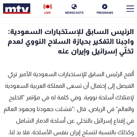
LIVE
NEWSCASTS
PROGRAMS
en
الرئيس السابق للإستخبارات السعودية:
الأخبار
واجبنا التفكير بحيازة السلاح النووي لعدم
تخلّي إسرائيل وإيران عنه
سياسة
ناس
إقتصاد
فن
ألمح الرئيس السابق للإستخبارات السعودية الأمير تركي
منوعات
رياضة
الفيصل إلى إحتمال أن تسعى المملكة العربية السعودية
لإمتلاك أسلحة نووية. وفي كلمة له في مؤتمر "الخليح
كأس العالم
والعالم" في الرياض، قال :"فشلت جهودنا وجهود العالم
في إقناع إسرائيل بالتخلي عن أسلحة الدمار الشامل
البرامج
وكذلك بالنسبة لتسلح إيران بنفس الأسلحة، فلا بد لنا،
جدول البرامج