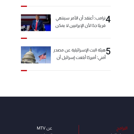
خيّاط؟
4
ترامب: أعتقد أن الأمر سينتهي
قريبًا جدًا لأن الإيرانيين لا يمكن
أن يستمروا على هذا الحال
5
هيئة البث الإسرائيلية عن مصدر
أمني: أميركا أبلغت إسرائيل أن
"حزب الله" لم يخرق وقف إطلاق
النار أمس في مجدل زون
وطلبت منها عدم التصعيد
خشية أن يؤثر ذلك على
مفاوضات روما
البرامج
عن MTV