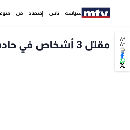
سياسة
ناس
إقتصاد
فن
منوع
+
A
مقتل 3 أشخاص في حادث سير على طريق ظهر البيدر
-
A