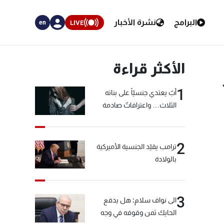
البرامج
نشرة الأخبار
LIVE
en
الأكثر قراءة
1
أبٌ يعتدي جنسيّاً على بناته
الثلاث… واعترافاتٌ صادمة
2
ترامب يقيّد الجنسية الأميركية
بالولادة
3
الى نواف سلام: هل يدفع
الحايك ثمن وقوفه في وجه