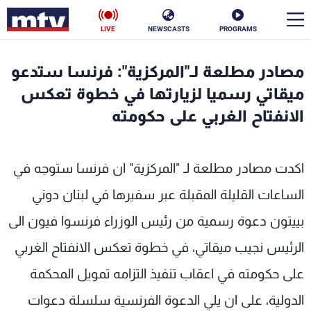
LIVE
NEWSCASTS
PROGRAMS
en
مصادر مطلعة لـ"المركزية": فرنسا ستدعو
الأخبار
ميقاتي رسميا لزيارتها في خطوة تعكس
الانفتاح الغربي على حكومته
سياسة
ناس
إقتصاد
فن
اكدت مصادر مطلعة لـ "المركزية" ان فرنسا ستوجه في
منوعات
رياضة
الساعات القليلة المقبلة عبر سفيرها في لبنان دوني
بييتون دعوة رسمية من رئيس الوزراء فرنسوا فيون الى
كأس العالم
الرئيس نجيب ميقاتي، في خطوة تعكس الانفتاح الغربي
على حكومته في اعقاب تنفيذ التزامه تمويل المحكمة
البرامج
الدولية، على ان يلي الدعوة الفرنسية سلسلة دعوات
جدول البرامج