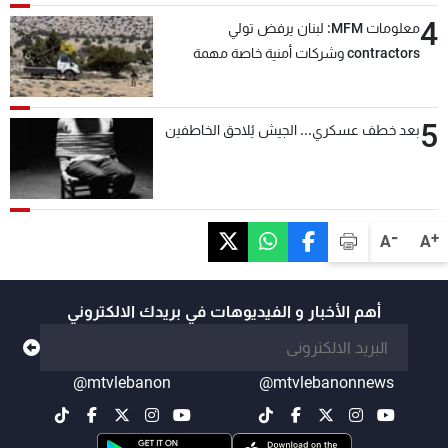
4
معلومات MFM: لبنان يرفض تولي
contractors وشركات أمنية خاصة مهمة
التحقق من نزع سلاح "حزب الله"
5
بعد خطف عسكري... الجيش يُلاحق الخاطفين
-
+
A
A
أهم الأخبار و الفيديوهات في بريدك الالكتروني
@mtvlebanon
@mtvlebanonnews