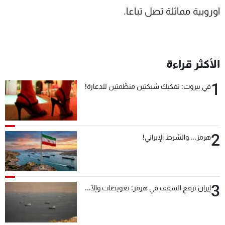
اوروبية مماثلة تصل تباعا.
شاهد البرامج
الترددات
عن MTV
وظائف
الأكثر قراءة
الإنـتـاج
تواصل معنا
لاعلاناتكم
شروط الإسـتخدام
1
في بيروت: تفكيك شبكتين منظّمتين للدعارة!
سياسة الخصوصية
2
هرمز... والشرط الإيراني!
3
إيران ترفع السقف في هرمز: تعويضات وإلّا...