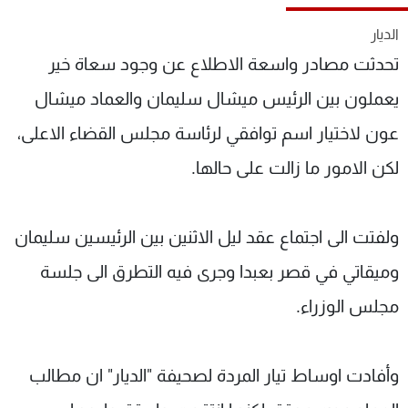
شاهد البرامج
الديار
الترددات
تحدثت مصادر واسعة الاطلاع عن وجود سعاة خير
يعملون بين الرئيس ميشال سليمان والعماد ميشال
عن MTV
وظائف
الإنـتـاج
تواصل معنا
عون لاختيار اسم توافقي لرئاسة مجلس القضاء الاعلى،
لاعلاناتكم
شروط الإسـتخدام
سياسة الخصوصية
لكن الامور ما زالت على حالها.
ولفتت الى اجتماع عقد ليل الاثنين بين الرئيسين سليمان
وميقاتي في قصر بعبدا وجرى فيه التطرق الى جلسة
مجلس الوزراء.
وأفادت اوساط تيار المردة لصحيفة "الديار" ان مطالب