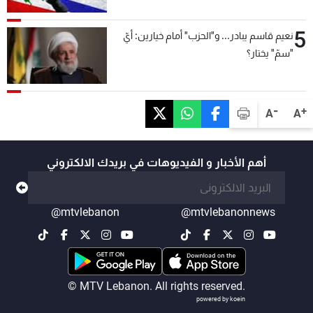
5
نعيم قاسم يبادر... و"الحزب" أمام خيارين: أيّ
"سمّ" يختار؟
-
+
A
A
أهم الأخبار و الفيديوهات في بريدك الالكتروني
@mtvlebanon
@mtvlebanonnews
© MTV Lebanon. All rights reserved.
powered by koein