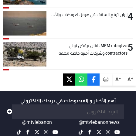
4
إيران ترفع السقف في هرمز: تعويضات وإلّا...
5
معلومات MFM: لبنان يرفض تولي
contractors وشركات أمنية خاصة مهمة
التحقق من نزع سلاح "حزب الله"
-
+
A
A
أهم الأخبار و الفيديوهات في بريدك الالكتروني
@mtvlebanon
@mtvlebanonnews