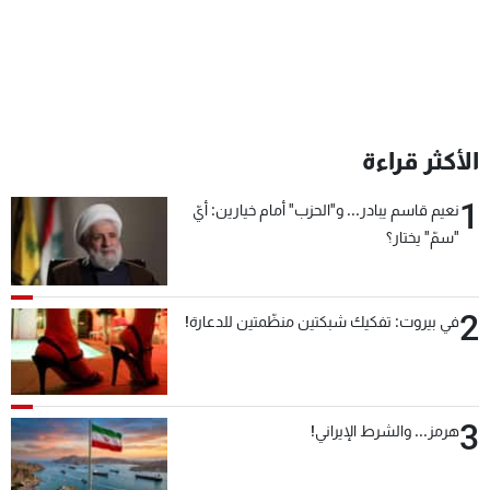
الأكثر قراءة
1
نعيم قاسم يبادر... و"الحزب" أمام خيارين: أيّ
"سمّ" يختار؟
2
في بيروت: تفكيك شبكتين منظّمتين للدعارة!
3
هرمز... والشرط الإيراني!