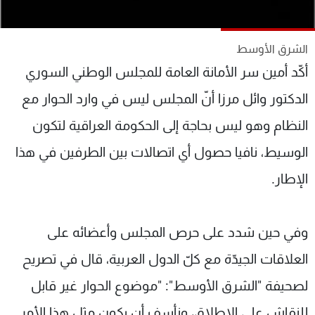
شاهد البرامج
الترددات
الشرق الأوسط
أكّد أمين سر الأمانة العامة للمجلس الوطني السوري
عن MTV
وظائف
الإنـتـاج
تواصل معنا
الدكتور وائل مرزا أنّ المجلس ليس في وارد الحوار مع
لاعلاناتكم
شروط الإسـتخدام
النظام وهو ليس بحاجة إلى الحكومة العراقية لتكون
سياسة الخصوصية
الوسيط، نافيا حصول أي اتصالات بين الطرفين في هذا
الإطار.
وفي حين شدد على حرص المجلس وأعضائه على
العلاقات الجيدّة مع كلّ الدول العربية، قال في تصريح
لصحيفة "الشرق الأوسط": "موضوع الحوار غير قابل
للنقاش على الإطلاق، ونأسف أن يكون مثل هذا الأمر