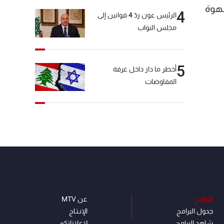
شهوة
4
الرئيس عون ردّ 4 قوانين إلى
مجلس النواب
5
أخطر ما دار داخل غرفة
المفاوضات
البرامج
عن MTV
جدول البرامج
الإنـتـاج
شاهد البرامج
لاعلاناتكم