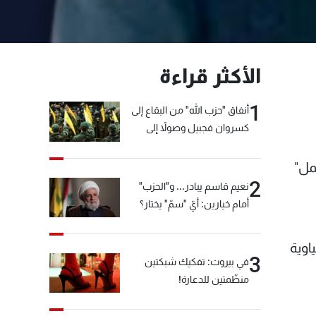
الأكثر قراءة
1
أنفاق "حزب الله" من البقاع إلى
كسروان فجبيل وصولاً إلى
المختارة... التفاصيل في نشرة
الأخبار بعد قليل
مل"
2
نعيم قاسم يبادر... و"الحزب"
أمام خيارين: أيّ "سمّ" يختار؟
اوية
3
في بيروت: تفكيك شبكتين
منظّمتين للدعارة!