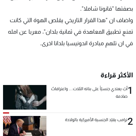
شاهد البرامج
بصفتها "قانونا شاملا".
الترددات
واضاف ان "هذا القرار التاريخي يقلص الهوة التي كانت
تمنع تطبيق المعاهدة في ثمانية بلدان"، معربا عن امله
عن MTV
وظائف
الإنـتـاج
تواصل معنا
في ان تلهم مبادرة اندونيسيا بلدانا اخرى.
لاعلاناتكم
شروط الإسـتخدام
سياسة الخصوصية
الأكثر قراءة
1
أبٌ يعتدي جنسيّاً على بناته الثلاث… واعترافاتٌ
صادمة
2
ترامب يقيّد الجنسية الأميركية بالولادة