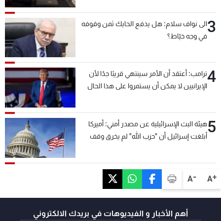
3
الى نواف سلام: هل يدفع الحايك ثمن وقوفه
في وجه خيّاط؟
4
ترامب: أعتقد أن الأمر سينتهي قريبًا جدًا لأن
الإيرانيين لا يمكن أن يستمروا على هذا الحال
5
هيئة البث الإسرائيلية عن مصدر أمني: أميركا
أبلغت إسرائيل أن "حزب الله" لم يخرق وقف
إطلاق النار أمس في مجدل زون وطلبت منها
عدم التصعيد خشية أن يؤثر ذلك على مفاوضات
روما
-
+
A
A
أهم الأخبار و الفيديوهات في بريدك الالكتروني