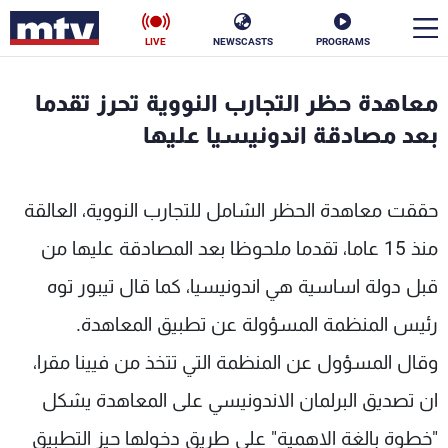
LIVE
NEWSCASTS
PROGRAMS
en
معاهدة حظر التجارب النووية تحرز تقدما
الأخبار
بعد مصادقة اندونيسيا عليها
سياسة
ناس
حققت معاهدة الحظر الشامل للتجارب النووية، العالقة
إقتصاد
فن
منذ 15 عاما، تقدما ملحوظا بعد المصادقة عليها من
منوعات
رياضة
قبل دولة اساسية هي اندونيسيا، كما قال تيبور توه
كأس العالم
رئيس المنظمة المسؤولة عن تطبيق المعاهدة.
وقال المسؤول عن المنظمة التي تتخذ من فيينا مقرا،
ان تصديق البرلمان الاندونيسي على المعاهدة يشكل
البرامج
"خطوة بالغة الاهمية" على طريق دخولها حيز التطبيق
جدول البرامج