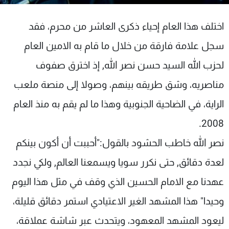
شاهد البرامج
الترددات
اختلف هذا العام إحياء ذكرى العاشر من محرم، فقد
سجل علامة فارقة من خلال ما قام به الامين العام
عن MTV
وظائف
لحزب الله السيد حسن نصر الله, إذ اخترق صفوف
الإنـتـاج
تواصل معنا
لاعلاناتكم
شروط الإسـتخدام
مناصريه، وشق طريقه بينهم، وصولا إلى منصة ملعب
سياسة الخصوصية
الراية، في الضاحية الجنوبية وهذا ما لم يقم به منذ العام
2008.
نصر الله خاطب الحشود بالقول:"أحببت أن أكون بينكم
لعدة دقائق, حتى نكرر سويا ويسمعنا العالم, ولكي نجدد
عهدنا مع الامام الحسين الذي وقف في مثل هذا اليوم
وحيدا" هذا المشهد الغير الاعتيادي استمر دقائق قليلة،
ليعود المشهد المعهود، ويتحدث عبر شاشة عملاقة،