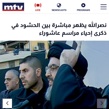
LIVE
NEWSCASTS
PROGRAMS
en
نصرالله يظهر مباشرة بين الحشود في
الأخبار
ذكرى إحياء مراسم عاشوراء
سياسة
ناس
إقتصاد
فن
منوعات
رياضة
كأس العالم
البرامج
جدول البرامج