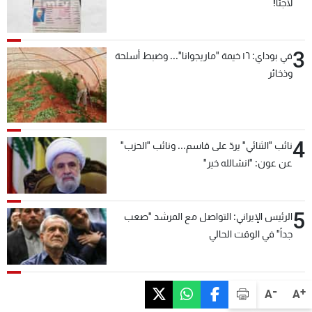
لاجئاً!
3
في بوداي: ١٦ خيمة "ماريجوانا"... وضبط أسلحة
وذخائر
4
نائب "الثنائي" يردّ على قاسم... ونائب "الحزب"
عن عون: "انشالله خير"
5
الرئيس الإيراني: التواصل مع المرشد "صعب
جداً" في الوقت الحالي
-
+
A
A