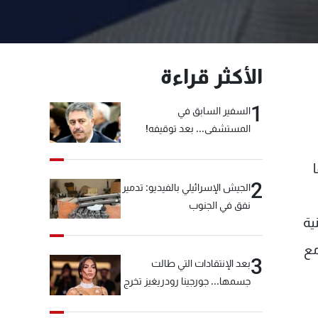
الأكثر قراءة
1
السفير السابق في
المستشفى... بعد توقيفه!
2
الجيش الإسرائيلي بالفيديو: تدمير
نفق في الجنوب
ية
مع
3
بعد الإنتقادات التي طالت
جسمها... جورجينا رودريغيز تخرج
عن صمتها