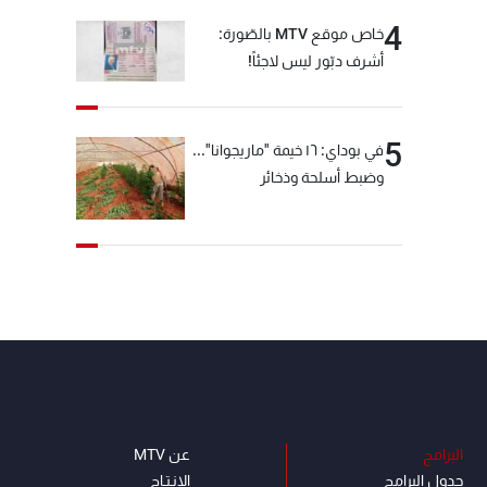
4
خاص موقع MTV بالصّورة:
أشرف دبّور ليس لاجئاً!
5
في بوداي: ١٦ خيمة "ماريجوانا"...
وضبط أسلحة وذخائر
البرامج
عن MTV
جدول البرامج
الإنـتـاج