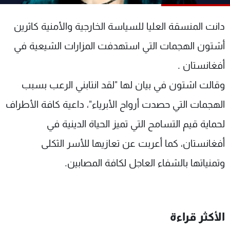
شاهد البرامج
الترددات
دانت المنسقة العليا للسياسة الخارجية والأمنية كاثرين
أشتون الهجمات التي استهدفت المزارات الشيعية في
عن MTV
وظائف
أفغانستان .
الإنـتـاج
تواصل معنا
لاعلاناتكم
شروط الإسـتخدام
وقالت اشتون في بيان لها "لقد انتابني الرعب بسبب
سياسة الخصوصية
الهجمات التي حصدت أرواح الأبرياء"، داعية كافة الأطراف
لحماية قيم التسامح التي تميز الحياة الدينية في
أفغانستان، كما أعربت عن تعازيها للأسر الثكلى
وتمنياتها بالشفاء العاجل لكافة المصابين.
الأكثر قراءة