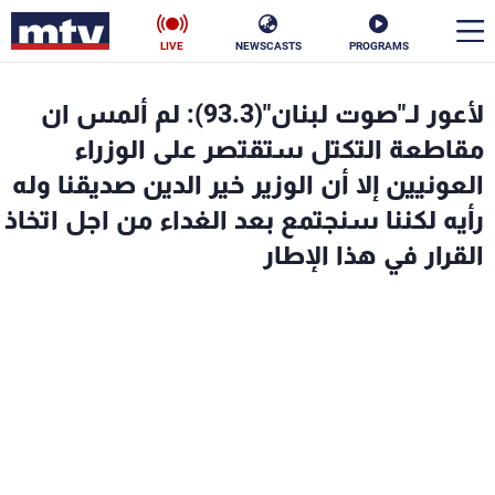
LIVE
NEWSCASTS
PROGRAMS
en
لأعور لـ"صوت لبنان"(93.3): لم ألمس ان
الأخبار
مقاطعة التكتل ستقتصر على الوزراء
العونيين إلا أن الوزير خير الدين صديقنا وله
سياسة
ناس
رأيه لكننا سنجتمع بعد الغداء من اجل اتخاذ
القرار في هذا الإطار
إقتصاد
فن
منوعات
رياضة
كأس العالم
البرامج
جدول البرامج