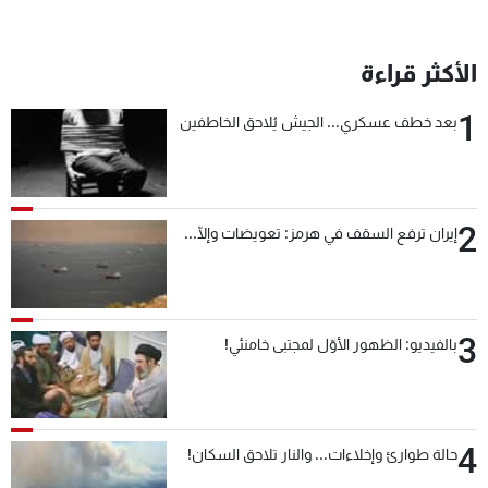
شاهد البرامج
الترددات
الأكثر قراءة
1
بعد خطف عسكري... الجيش يُلاحق الخاطفين
عن MTV
وظائف
الإنـتـاج
تواصل معنا
لاعلاناتكم
شروط الإسـتخدام
سياسة الخصوصية
2
إيران ترفع السقف في هرمز: تعويضات وإلّا...
3
بالفيديو: الظهور الأوّل لمجتبى خامنئي!
4
حالة طوارئ وإخلاءات... والنار تلاحق السكان!