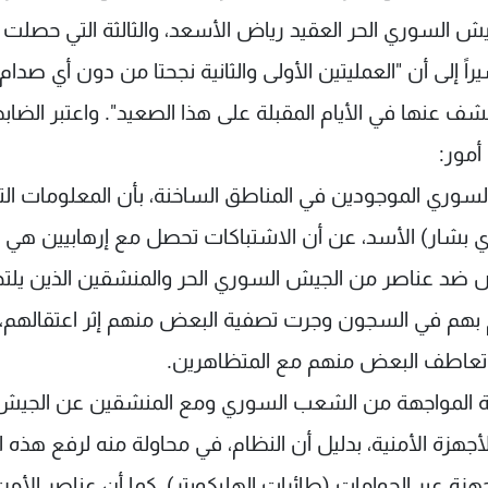
ش السوري الحر العقيد رياض الأسعد، والثالثة التي حصلت ا
ً إلى أن "العمليتين الأولى والثانية نجحتا من دون أي صدام 
شف عنها في الأيام المقبلة على هذا الصعيد". واعتبر الضاب
أمور:
 السوري الموجودين في المناطق الساخنة، بأن المعلومات الت
 بشار) الأسد، عن أن الاشتباكات تحصل مع إرهابيين هي
ض ضد عناصر من الجيش السوري الحر والمنشقين الذين يلت
ر من 1100 ضابط زج النظام بهم في السجون وجرت تصفية البعض منهم إثر اعتقالهم
تعاطف البعض منهم مع المتظاهرين.
دوامة المواجهة من الشعب السوري ومع المنشقين عن الجيش
هزة الأمنية، بدليل أن النظام، في محاولة منه لرفع هذه ا
جهزة عبر الحوامات (طائرات الهليكوبتر)، كما أن عناصر الأمن