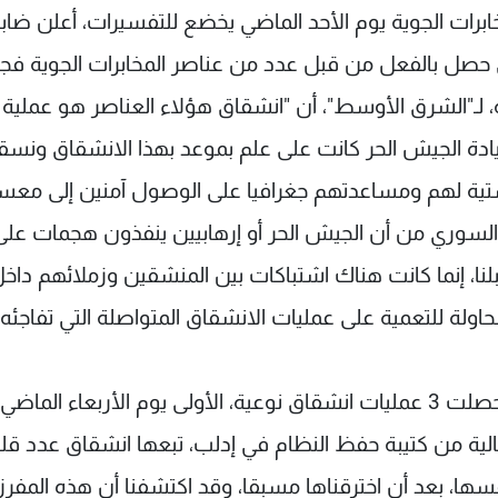
رزة تابعة للمخابرات الجوية يوم الأحد الماضي يخضع للتفسيرات، أعلن ضا
صل بالفعل من قبل عدد من عناصر المخابرات الجوية فجر
 لـ"الشرق الأوسط"، أن "انشقاق هؤلاء العناصر هو عملية 
قيادة الجيش الحر كانت على علم بموعد بهذا الانشقاق ونس
يستية لهم ومساعدتهم جغرافيا على الوصول آمنين إلى معس
ام السوري من أن الجيش الحر أو إرهابيين ينفذون هجمات على
نا، إنما كانت هناك اشتباكات بين المنشقين وزملائهم داخ
حاولة للتعمية على عمليات الانشقاق المتواصلة التي تفاجئه
وكشف الضابط المذكور عن أنه "في أسبوع واحد حصلت 3 عمليات انشقاق نوعية، الأولى يوم الأربعاء الماضي،
عنصر بينهم 3 ضباط برتب عالية من كتيبة حفظ النظام في إدلب، تبعها انشقاق عدد ق
ها، بعد أن اخترقناها مسبقا، وقد اكتشفنا أن هذه المفرز