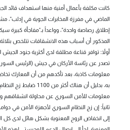
كانت مكلفة بأعمال أمنية منها استهداف قائد الجي
الماضي في مفرزة المخابرات الجوية في إدلب"، مشيرا
إطلاق رصاصة واحدة"، وواعداً بـ"مفاجأة كبيرة سيك
المذكور أن أسباب هذه الانشقاقات تتلخص بثلاثة 
أولاً: توافر قناعة مطلقة لدى أكثرية جنود الجيش
تصدر عن رئاسة الأركان في جيش (الرئيس السوري
معلومات كاذبة، بعد تأكدهم من أن المعارك تخا
به، بدليل أن هناك أكث
معلومات للأمن السوري عن محاولة انشقاقهم و
ثانياً: إن زج النظام السوري لأجهزة الأمن في 
إلى انخفاض الروح المعنوية بشكل هائل لدى كل الأج
المعنوية، لجأ إلى إيصال الدعم اللوجيستي لهذه الأ