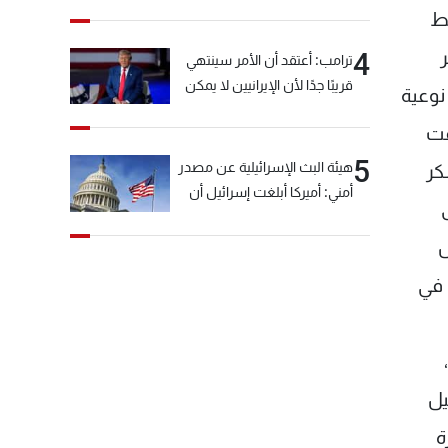
خيّاط؟
بط
4
ترامب: أعتقد أن الأمر سينتهي
قريبًا جدًا لأن الإيرانيين لا يمكن
نوعية
أن يستمروا على هذا الحال
قت
5
هيئة البث الإسرائيلية عن مصدر
كر
أمني: أميركا أبلغت إسرائيل أن
"حزب الله" لم يخرق وقف إطلاق
النار أمس في مجدل زون
ل
وطلبت منها عدم التصعيد
 في
خشية أن يؤثر ذلك على
مفاوضات روما
ليل
ة