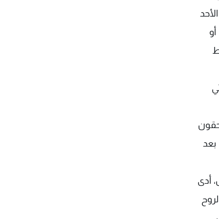
لأحد
أو
ط
ي
حقون
، بعد
، أدى
لروح