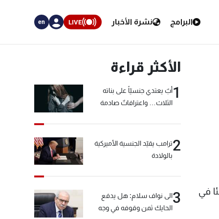
البرامج
نشرة الأخبار
LIVE
en
الأكثر قراءة
1
أبٌ يعتدي جنسيّاً على بناته
الثلاث… واعترافاتٌ صادمة
2
ترامب يقيّد الجنسية الأميركية
بالولادة
ئا في
3
الى نواف سلام: هل يدفع
الحايك ثمن وقوفه في وجه