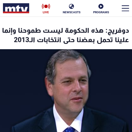
LIVE
NEWSCASTS
PROGRAMS
en
دوفريج: هذه الحكومة ليست طموحنا وإنما
الأخبار
علينا تحمل بعضنا حتى انتخابات الـ2013
سياسة
ناس
إقتصاد
فن
منوعات
رياضة
كأس العالم
البرامج
جدول البرامج