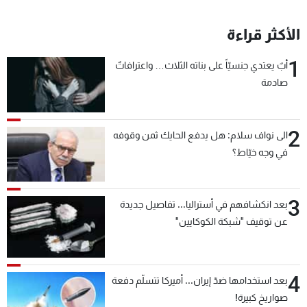
الأكثر قراءة
1
أبٌ يعتدي جنسيّاً على بناته الثلاث… واعترافاتٌ
صادمة
2
الى نواف سلام: هل يدفع الحايك ثمن وقوفه
في وجه خيّاط؟
3
بعد انكشافهم في أستراليا... تفاصيل جديدة
عن توقيف "شبكة الكوكايين"
4
بعد استخدامها ضدّ إيران... أميركا تتسلّم دفعة
صواريخ كبيرة!