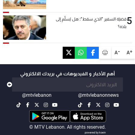
5
قضيّة السفير "الذي سقط": هل يُسلَّم إلى
بلده؟
-
+
A
A
أهم الأخبار و الفيديوهات في بريدك الالكتروني
@mtvlebanon
@mtvlebanonnews
© MTV Lebanon. All rights reserved.
powered by koein