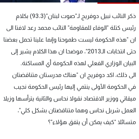
شاهد البرامج
الترددات
ذكر النائب نبيل دوفريج لـ"صوت لبنان"(93.3) بكلام
رئيس كتلة "الوفاء للمقاومة" النائب محمد رعد لافتا الى
عن MTV
وظائف
ان "هذه الحكومة ليست طموحنا وإنما علينا تحمل بعضنا
الإنـتـاج
تواصل معنا
لاعلاناتكم
شروط الإسـتخدام
حتى انتخابات الـ2013"، موضحا ان هذا الكلام يشير إلى
سياسة الخصوصية
البيان الوزاري الفعلي لهذه الحكومة أي المساكنة.
الى ذلك، اكد دوفريج ان "هناك مدرستان متناقضتان
في الحكومة الأولى ينتمي إليها رئيس الحكومة نجيب
ميقاتي ووزير الاقتصاد نقولا نحاس والثانية يترأسها وزيلا
العمل شربل نحاس وهما متناقضتان بشكل كلي"،
متسائلا "كيف يمكن أن يتفق هؤلاء"؟