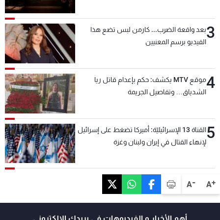
3
بعد واقعة الضرب... كارمن لبس تضع هذا
الفيديو برسم المعنيين
4
موقع MTV يكشف: حكم بإعدام قاتل ريا
الشدياق… وتفاصيل الجريمة
5
القناة 13 الإسرائيليّة: أميركا تضغط على إسرائيل
لإنهاء القتال في إيران ولبنان وغزة
-
+
A
A
أهم الأخبار و الفيديوهات في بريدك الالكتروني