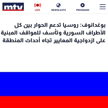
LIVE
NEWSCASTS
PROGRAMS
en
بوغدانوف: روسيا تدعم الحوار بين كل
الأخبار
الأطراف السورية وتأسف للمواقف المبنية
على ازدواجية المعايير تجاه أحداث المنطقة
سياسة
ناس
إقتصاد
فن
منوعات
رياضة
كأس العالم
البرامج
جدول البرامج