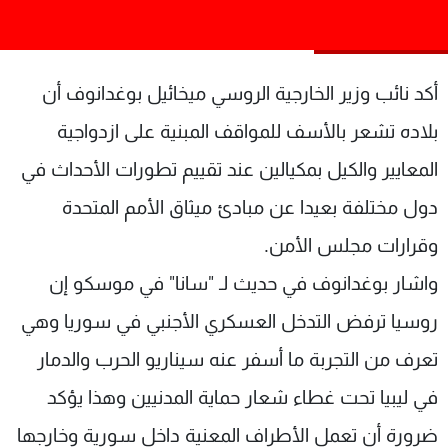
شاهد البرامج
الترددات
أكد نائب وزير الخارجية الروسي ميخائيل بوغدانوف أن
عن MTV
وظائف
بلاده تشعر بالأسف للمواقف المبنية على ازدواجية
الإنـتـاج
تواصل معنا
لاعلاناتكم
شروط الإسـتخدام
المعايير والكيل بمكيالين عند تقييم تطورات الأحداث في
سياسة الخصوصية
دول مختلفة بعيدا عن مبادئ ميثاق الأمم المتحدة
وقرارات مجلس الأمن.
واشار بوغدانوف في حديث لـ "سانا" في موسكو إن
روسيا ترفض التدخل العسكري الأجنبي في سوريا وهي
تعرف من التجربة ما أسفر عنه سيناريو الحرب والدمار
في ليبيا تحت غطاء شعار حماية المدنيين وهذا يؤكد
ضرورة أن تعمل الأطراف المعنية داخل سورية وخارجها