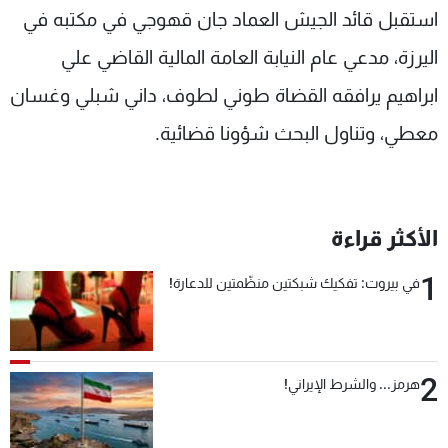
استقبل قائد الجيش العماد جان قهوجي في مكتبه في
شاهد البرامج
الترددات
اليرزة، مدعي عام النيابة العامة المالية القاضي علي
ابراهيم يرافقه القضاة طوني لطوف، داني شبلي وغسان
عن MTV
وظائف
معطي، وتناول البحث شؤونا قضائية.
الإنـتـاج
تواصل معنا
لاعلاناتكم
شروط الإسـتخدام
سياسة الخصوصية
الأكثر قراءة
1
في بيروت: تفكيك شبكتين منظّمتين للدعارة!
2
هرمز... والشرط الإيراني!