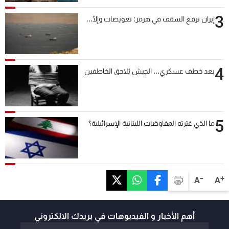
3
إيران ترفع السقف في هرمز: تعويضات وإلّا...
4
بعد خطف عسكري... الجيش يُلاحق الخاطفين
5
ما الذي غيّرته المفاوضات اللبنانية الإسرائيلية؟
-
+
A
A
أهم الأخبار و الفيديوهات في بريدك الالكتروني