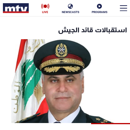
LIVE
NEWSCASTS
PROGRAMS
en
استقبالات قائد الجيش
الأخبار
سياسة
ناس
إقتصاد
فن
منوعات
رياضة
كأس العالم
البرامج
جدول البرامج