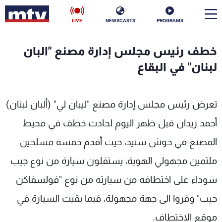
LIVE
NEWSCASTS
PROGRAMS
en
خطف رئيس مجلس إدارة مصنع "البان
الأخبار
لبنان" في البقاع
سياسة
ناس
تعرض رئيس مجلس إدارة مصنع "ليبان لي" (ألبان لبنان)
إقتصاد
فن
أحمد زيدان قبل ظهر اليوم لحادث خطف في محيط
منوعات
رياضة
المصنع في حوش سنيد، حيث أقدم خمسة مسلحين
كأس العالم
ملثمين مجهولي الهوية، يستقلون سيارة من نوع جيب
سوداء على اختطافه من سيارته من نوع "فولسفاكن
جيب" وفروا الى جهة مجهولة، فيما بقيت السيارة في
البرامج
موقع الاختطاف.
جدول البرامج