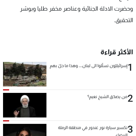
شاهد البرامج
وحضرت الادلة الجنائية وعناصر مخفر طليا وبوشر
الترددات
التحقيق.
عن MTV
وظائف
الإنـتـاج
تواصل معنا
لاعلاناتكم
شروط الإسـتخدام
الأكثر قراءة
سياسة الخصوصية
1
إسرائيليّون تسلّلوا الى لبنان... وهذا ما حلّ بهم
2
من يصدّق الشيخ نعيم؟
3
تكسير سيارة نور غندور في منطقة الرملة
البيضاء