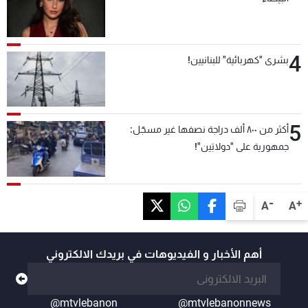
4
بشرى "كهربائية" للبنانيين!
5
أكثر من ٨٠٠ ألف دراجة نصفها غير مسجّل:
جمهورية على "دولابَين"!
-
+
A
A
أهم الأخبار و الفيديوهات في بريدك الالكتروني
@mtvlebanon
@mtvlebanonnews