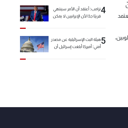
ّ
4
ترامب: أعتقد أن الأمر سينتهي
عتمد
قريبًا جدًا لأن الإيرانيين لا يمكن
أن يستمروا على هذا الحال
وبين،
5
هيئة البث الإسرائيلية عن مصدر
أمني: أميركا أبلغت إسرائيل أن
"حزب الله" لم يخرق وقف إطلاق
النار أمس في مجدل زون
وطلبت منها عدم التصعيد
خشية أن يؤثر ذلك على
مفاوضات روما