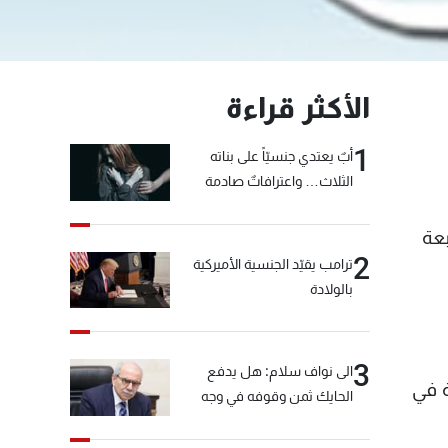
الأكثر قراءة
1
أبٌ يعتدي جنسيّاً على بناته
الثلاث… واعترافاتٌ صادمة
بعة
2
ترامب يقيّد الجنسية الأميركية
بالولادة
3
الى نواف سلام: هل يدفع
ة في
الحايك ثمن وقوفه في وجه
خيّاط؟