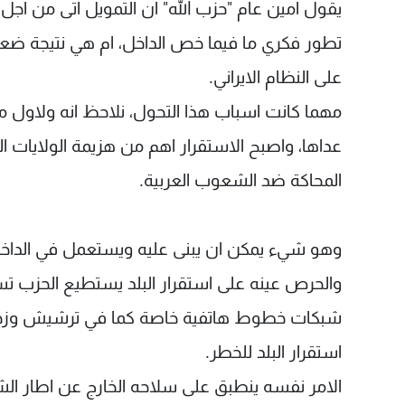
يقول امين عام "حزب الله" ان التمويل اتى من اجل اس
تطور فكري ما فيما خص الداخل، ام هي نتيجة ضعف
على النظام الايراني.
مهما كانت اسباب هذا التحول، نلاحظ انه ولاول م
عداها، واصبح الاستقرار اهم من هزيمة الولايات ال
المحاكة ضد الشعوب العربية.
وهو شيء يمكن ان يبنى عليه ويستعمل في الداخل لا
والحرص عينه على استقرار البلد يستطيع الحزب تسل
شبكات خطوط هاتفية خاصة كما في ترشيش وزحلة، 
استقرار البلد للخطر.
الامر نفسه ينطبق على سلاحه الخارج عن اطار ال