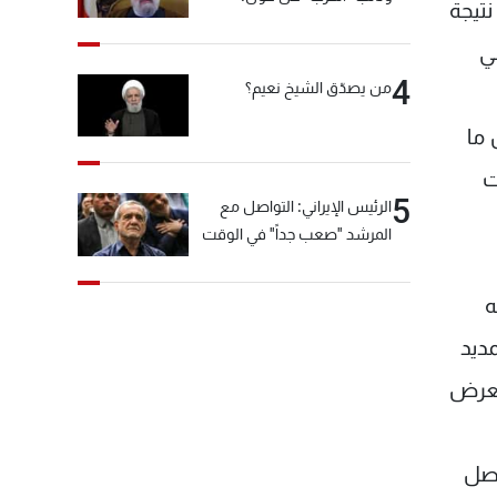
نتيجة
"انشالله خير"
ي
4
من يصدّق الشيخ نعيم؟
 ما
ت
5
الرئيس الإيراني: التواصل مع
المرشد "صعب جداً" في الوقت
الحالي
ه
ديد
يعرض
حصل