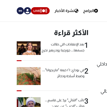
البرامج
نشرة الأخبار
LIVE
en
الأكثر قراءة
1
بعد الإنتقادات التي طالت
جسمها... جورجينا رودريغيز تخرج
عن صمتها
داخلي
2
في بوداي: ١٦ خيمة "ماريجوانا"...
وضبط أسلحة وذخائر
الي
3
نائب "الثنائي" يردّ على قاسم...
ونائب "الحزب" عن عون: