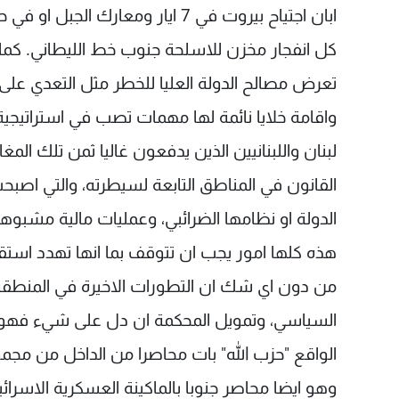
كل انفجار مخزن للاسلحة جنوب خط الليطاني. كما
تعرض مصالح الدولة العليا للخطر مثل التعدي على
واقامة خلايا نائمة لها مهمات تصب في استراتيجية 
لبنان واللبنانيين الذين يدفعون غاليا ثمن تلك ا
القانون في المناطق التابعة لسيطرته، والتي اصبح
الدولة او نظامها الضرائبي، وعمليات مالية مشبوهة و
هذه كلها امور يجب ان تتوقف بما انها تهدد استقر
من دون اي شك ان التطورات الاخيرة في المنطق
السياسي، وتمويل المحكمة ان دل على شيء فهو م
الواقع "حزب الله" بات محاصرا من الداخل من مجمو
وهو ايضا محاصر جنوبا بالماكينة العسكرية الاسرائي