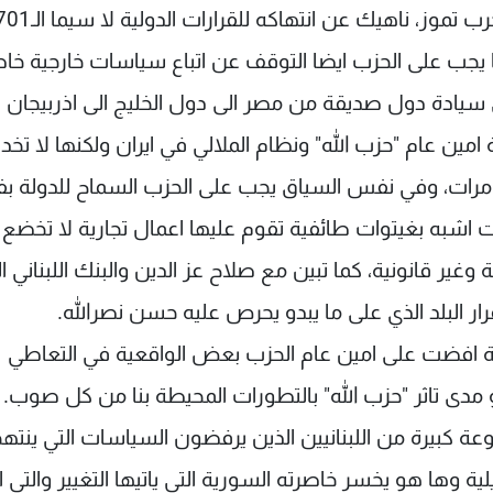
 يجب على الحزب ايضا التوقف عن اتباع سياسات خارجية خاص
 سيادة دول صديقة من مصر الى دول الخليج الى اذربيجان
امين عام "حزب الله" ونظام الملالي في ايران ولكنها لا تخد
لمغامرات، وفي نفس السياق يجب على الحزب السماح للدولة 
ت اشبه بغيتوات طائفية تقوم عليها اعمال تجارية لا تخضع ل
غير قانونية، كما تبين مع صلاح عز الدين والبنك اللبناني ا
ار البلد الذي على ما يبدو يحرص عليه حسن نصرالله.
ة افضت على امين عام الحزب بعض الواقعية في التعاطي
دى تاثر "حزب الله" بالتطورات المحيطة بنا من كل صوب.
عة كبيرة من اللبنانيين الذين يرفضون السياسات التي ينتهج
لية وها هو يخسر خاصرته السورية التي ياتيها التغيير والتي 