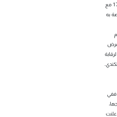
ابان اجتياح بيروت في 7 ايار ومعارك الجبل او في حرب تموز، ناهيك عن انتهاكه للقرارات الدولية لا سيما الـ1701 مع
ة به
م
بفرض
رقابة
لكندي.
 ففي
ها،
اعلنت