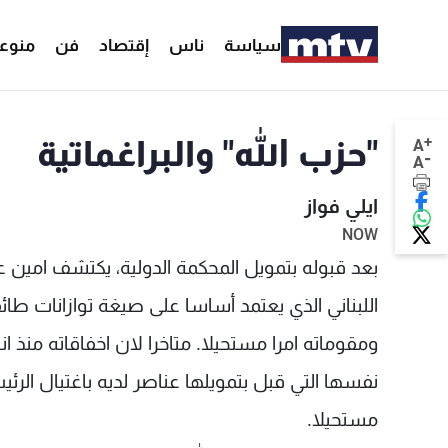
سياسة
ناس
إقتصاد
فن
منوع
+
"حزب الله" والبراغماتية
A
-
A
ايلي فواز
NOW
بعد قبوله بتمويل المحكمة الدولية، يكتشف امين عا
اللبناني الذي يعتمد أساسا على صيغة توازانات طا
ومقوماته امرا مستحيلا. متاخرا لان اخفاقاته منذ
نفسها التي قبل بتمويلها عناصر لديه باغتيال ال
مستحيلا.