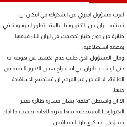
شاهد البرامج
الترددات
اعرب مسؤول اميركي عن الشكوك في امكان ان
تستفيد ايران من التكنولوجيا البالغة التطور الموجودة في
عن MTV
وظائف
طائرة من دون طيار تحطمت في ايران اثناء قيامها
الإنـتـاج
تواصل معنا
لاعلاناتكم
شروط الإسـتخدام
بمهمة استطلاعية.
سياسة الخصوصية
وقال المسؤول الذي طلب عدم الكشف عن هويته انه
حتى لو نجحت ايران في استخراج بعض الامور التقنية من
الطائرة، الا انه من غير المرجح ان تستطيع الاستفادة
منها.
الا ان واشنطن "قلقة" بشان خسارة طائرة تعتبر
التكنولوجيا المستخدمة فيها سرية للغاية، بحسب ما افاد
مسؤول عسكري بارز للصحافيين.