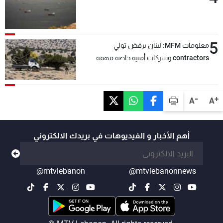
5
معلومات MFM: لبنان يرفض تولي
contractors وشركات أمنية خاصة مهمة
التحقق من نزع سلاح "حزب الله"
-
+
A
A
أهم الأخبار و الفيديوهات في بريدك الالكتروني
@mtvlebanon
@mtvlebanonnews