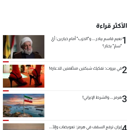
الأكثر قراءة
1
نعيم قاسم يبادر... و"الحزب" أمام خيارين: أيّ
"سمّ" يختار؟
2
في بيروت: تفكيك شبكتين منظّمتين للدعارة!
3
هرمز... والشرط الإيراني!
4
إيران ترفع السقف في هرمز: تعويضات وإلّا...