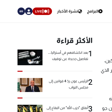
البرامج
نشرة الأخبار
LIVE
en
الأكثر قراءة
1
بعد انكشافهم في أستراليا...
تفاصيل جديدة عن توقيف
كين،
"شبكة الكوكايين"
 الذي
2
الرئيس عون ردّ 4 قوانين إلى
مجلس النواب
ه
3
ن جو
أنفاق "حزب الله" من البقاع إلى