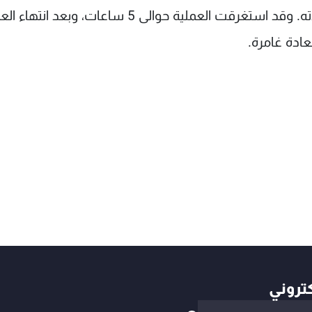
يهدد بقطع ثدييه بنفسه ان لم يتقدم احد لمساعدته. وقد استغرقت العملية حوالى 5 ساعات، وبعد
ادة غامرة.
كتروني