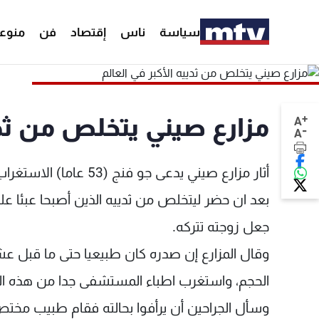
سياسة
ناس
إقتصاد
فن
منوع
+
مزارع صيني يتخلص من ثديي
A
-
A
أثار مزارع صيني يدعى
بعد ان حضر ليتخلص من ثدييه الذين أصبحا عبئا علي
جعل زوجته تتركه.
وقال المزارع إن صدره كان طبيعيا حتى ما قبل ع
الحجم، واستغرب اطباء المستشفى جدا من هذه الحال
وسأل الجراحين أن يرأفوا بحالته فقام طبيب مختص