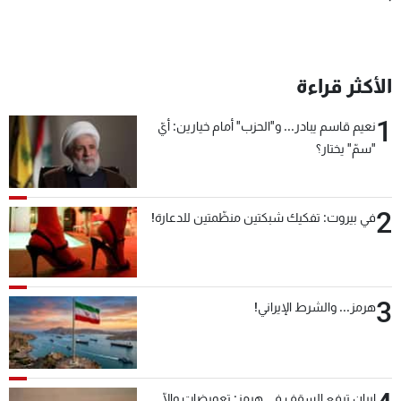
الأكثر قراءة
1
نعيم قاسم يبادر... و"الحزب" أمام خيارين: أيّ
"سمّ" يختار؟
2
في بيروت: تفكيك شبكتين منظّمتين للدعارة!
3
هرمز... والشرط الإيراني!
إيران ترفع السقف في هرمز: تعويضات وإلّا...