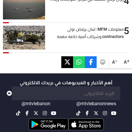
4
5
معلومات MFM: لبنان يرفض تولي
contractors وشركات أمنية خاصة مهمة
التحقق من نزع سلاح "حزب الله"
-
+
A
A
أهم الأخبار و الفيديوهات في بريدك الالكتروني
@mtvlebanon
@mtvlebanonnews