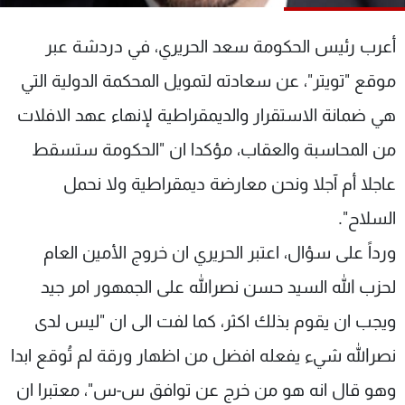
شاهد البرامج
الترددات
أعرب رئيس الحكومة سعد الحريري، في دردشة عبر
موقع "تويتر"، عن سعادته لتمويل المحكمة الدولية التي
عن MTV
وظائف
هي ضمانة الاستقرار والديمقراطية لإنهاء عهد الافلات
الإنـتـاج
تواصل معنا
لاعلاناتكم
شروط الإسـتخدام
من المحاسبة والعقاب، مؤكدا ان "الحكومة ستسقط
سياسة الخصوصية
عاجلا أم آجلا ونحن معارضة ديمقراطية ولا نحمل
السلاح".
ورداً على سؤال، اعتبر الحريري ان خروج الأمين العام
لحزب الله السيد حسن نصرالله على الجمهور امر جيد
ويجب ان يقوم بذلك اكثر، كما لفت الى ان "ليس لدى
نصرالله شيء يفعله افضل من اظهار ورقة لم تُوقع ابدا
وهو قال انه هو من خرج عن توافق س-س"، معتبرا ان