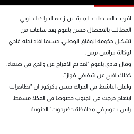
شاهد البرامج
الترددات
افرجت السلطات اليمنية عن زعيم الحراك الجنوبي
المطالب بالانفصال حسن باعوم بعد ساعات من
عن MTV
وظائف
تشكيل حكومة الوفاق الوطني، حسبما افاد نجله فادي
الإنـتـاج
تواصل معنا
لاعلاناتكم
شروط الإسـتخدام
لوكالة فرانس برس.
سياسة الخصوصية
وقال فادي باعوم "لقد تم الافراج عن والدي في صنعاء،
كذلك افرج عن شقيقي فواز".
واعلن الناشط في الحراك حسن باكزكوز ان "تظاهرات
ابتهاج خرجت في الجنوب خصوصا في المكلا مسقط
راس باعوم في محافظة حضرموت" الجنوبية.