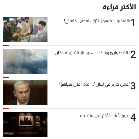
الأكثر قراءة
1
بالفيديو: الظهور الأوّل لمجتبى خامنئي!
2
حالة طوارئ وإخلاءات... والنار تلاحق السكان!
3
"عمل حازم في لبنان"... ماذا أعلن نتنياهو؟
4
صورة خُبئت لأكثر من مئة عام